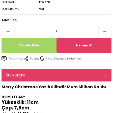
Stok Kodu
EN2778
Tepsi / Tabak / Peçetelik Kalıpları
Balon Kalıpları
Stok Durumu
Var
Dekorasyon Aplik Kalıpları
Adet Seç
Tütsülük Silikonkalıpları
Mum Kabı & Mumluk Silikon Kalıpları
Sepete Ekle
Hemen Al
Pano, Tabanlık Silikon Kalıpları
Yorum Yap
Paylaş
Fiyatı Düşünce Haber Ver
Ürün Bilgisi
Merry Christmas Yazılı Silindir Mum Silikon Kalıbı
BOYUTLAR:
Yükseklik: 11cm
Çap: 7,5cm