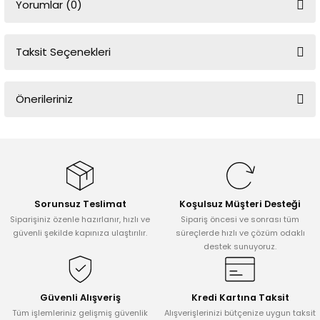
Yorumlar (0)
Taksit Seçenekleri
Bu ürüne ilk yorumu siz yapın!
Önerileriniz
Yorum Yaz
Bu ürünün fiyat bilgisi, resim, ürün açıklamalarında ve diğer
konularda yetersiz gördüğünüz noktaları öneri formunu kullanarak
tarafımıza iletebilirsiniz.
Görüş ve önerileriniz için teşekkür ederiz.
Sorunsuz Teslimat
Koşulsuz Müşteri Desteği
Ürün resmi kalitesiz, bozuk veya görüntülenemiyor.
Siparişiniz özenle hazırlanır, hızlı ve
Sipariş öncesi ve sonrası tüm
Ürün açıklamasında eksik bilgiler bulunuyor.
güvenli şekilde kapınıza ulaştırılır.
süreçlerde hızlı ve çözüm odaklı
destek sunuyoruz.
Ürün bilgilerinde hatalar bulunuyor.
Ürün fiyatı diğer sitelerden daha pahalı.
Bu ürüne benzer farklı alternatifler olmalı.
Güvenli Alışveriş
Kredi Kartına Taksit
Tüm işlemleriniz gelişmiş güvenlik
Alışverişlerinizi bütçenize uygun taksit