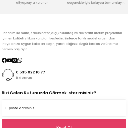
altyapısıyla korunur.
seçenekleriyle kolayca tamamlayın.
Gönder
Enhobim ile mum, sabun,beton,alçı,kokulutaş ve dekoratif üretim projeleriniz
için en kaliteli silikon kalıpları keşfedin. Binlerce farklı model arasından
ihtiyacınıza uygun kalıpları seçin, yaratıcılığınızı özgür bırakın ve üretime
hemen başlayın.
0 535 022 16 77
Bizi Arayın
Bizi Gelen Kutunuzda Görmek İster misiniz?
Kayıt Ol