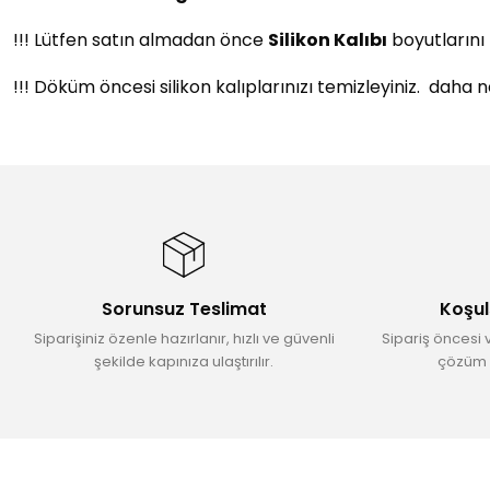
!!! Lütfen satın almadan önce
Silikon Kalıbı
boyutlarını 
!!! Döküm öncesi silikon kalıplarınızı temizleyiniz. daha
Bu ürünün fiyat bilgisi, resim, ürün açıklamalarında ve diğer konular
Görüş ve önerileriniz için teşekkür ederiz.
Ürün resmi kalitesiz, bozuk veya görüntülenemiyor.
Ürün açıklamasında eksik bilgiler bulunuyor.
Ürün bilgilerinde hatalar bulunuyor.
Sorunsuz Teslimat
Koşul
Ürün fiyatı diğer sitelerden daha pahalı.
Siparişiniz özenle hazırlanır, hızlı ve güvenli
Sipariş öncesi 
Bu ürüne benzer farklı alternatifler olmalı.
şekilde kapınıza ulaştırılır.
çözüm 