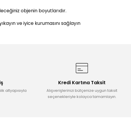
deceğiniz objenin boyutlarıdır.
 yıkayın ve iyice kurumasını sağlayın
etebilirsiniz.
iş
Kredi Kartına Taksit
ik altyapısıyla
Alışverişlerinizi bütçenize uygun taksit
seçenekleriyle kolayca tamamlayın.