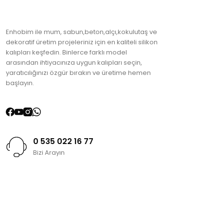
Enhobim ile mum, sabun,beton,alçı,kokulutaş ve
dekoratif üretim projeleriniz için en kaliteli silikon
kalıpları keşfedin. Binlerce farklı model
arasından ihtiyacınıza uygun kalıpları seçin,
yaratıcılığınızı özgür bırakın ve üretime hemen
başlayın.
0 535 022 16 77
Bizi Arayın