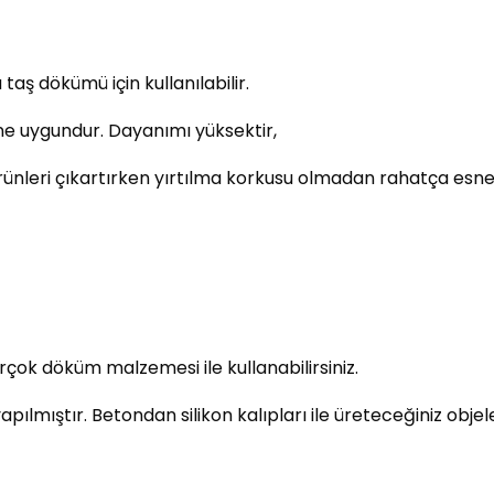
aş dökümü için kullanılabilir.
ne uygundur. Dayanımı yüksektir,
ürünleri çıkartırken yırtılma korkusu olmadan rahatça esnete
çok döküm malzemesi ile kullanabilirsiniz.
ıştır. Betondan silikon kalıpları ile üreteceğiniz objeler 