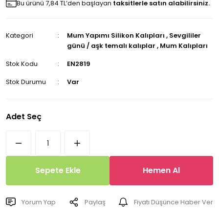
Bu ürünü 7,84 TL’den başlayan
taksitlerle satın alabilirsiniz.
Kategori
Mum Yapımı Silikon Kalıpları
,
Sevgililer
günü / aşk temalı kalıplar
,
Mum Kalıpları
Stok Kodu
EN2819
Stok Durumu
Var
Adet Seç
Sepete Ekle
Hemen Al
Yorum Yap
Paylaş
Fiyatı Düşünce Haber Ver