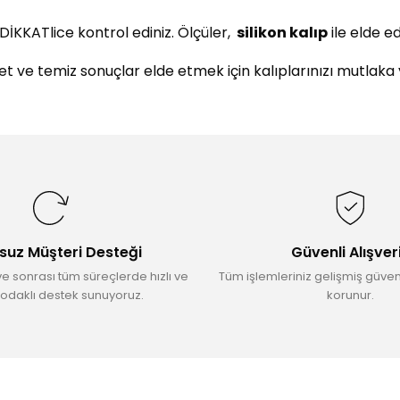
DİKKATlice kontrol ediniz. Ölçüler,
silikon kalıp
ile elde e
 net ve temiz sonuçlar elde etmek için kalıplarınızı mutlaka
da yetersiz gördüğünüz noktaları öneri formunu kullanarak tarafımıza il
Bu ürüne ilk yorumu siz yapın!
Yorum Yaz
suz Müşteri Desteği
Güvenli Alışver
ve sonrası tüm süreçlerde hızlı ve
Tüm işlemleriniz gelişmiş güvenl
odaklı destek sunuyoruz.
korunur.