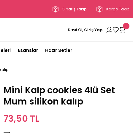
Sipariş Takip
Kargo Takip
Kayıt Ol,
Giriş Yap
eleri
Esanslar
Hazır Setler
kalıp
Mini Kalp cookies 4lü Set
Mum silikon kalıp
73,50 TL