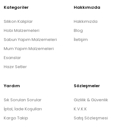
Gönder
Kategoriler
Hakkımızda
Silikon Kalıplar
Hakkımızda
Hobi Malzemeleri
Blog
Sabun Yapım Malzemeleri
İletişim
Mum Yapım Malzemeleri
Esanslar
Hazır Setler
Yardım
Sözleşmeler
Sık Sorulan Sorular
Gizlilik & Güvenlik
İptal, İade Koşulları
K.V.K.K
Kargo Takip
Satış Sözleşmesi