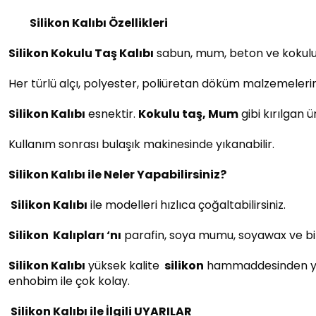
Silikon Kalıbı Özellikleri
Silikon Kokulu Taş Kalıbı
sabun, mum, beton ve kokulu t
Her türlü alçı, polyester, poliüretan döküm malzemeleri
Silikon Kalıbı
esnektir.
Kokulu taş, Mum
gibi kırılgan 
Kullanım sonrası bulaşık makinesinde yıkanabilir.
Silikon Kalıbı ile Neler Yapabilirsiniz?
Silikon Kalıbı
ile modelleri hızlıca çoğaltabilirsiniz.
Silikon
Kalıpları ‘nı
parafin, soya mumu, soyawax ve bir
Silikon Kalıbı
yüksek kalite
silikon
hammaddesinden yapılm
enhobim ile çok kolay.
Silikon Kalıbı ile İlgili UYARILAR