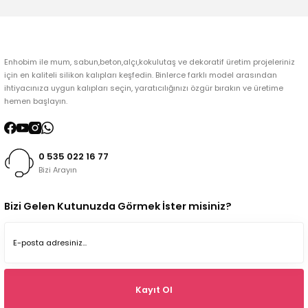
Gönder
Enhobim ile mum, sabun,beton,alçı,kokulutaş ve dekoratif üretim projeleriniz
için en kaliteli silikon kalıpları keşfedin. Binlerce farklı model arasından
ihtiyacınıza uygun kalıpları seçin, yaratıcılığınızı özgür bırakın ve üretime
hemen başlayın.
0 535 022 16 77
Bizi Arayın
Bizi Gelen Kutunuzda Görmek İster misiniz?
Kayıt Ol