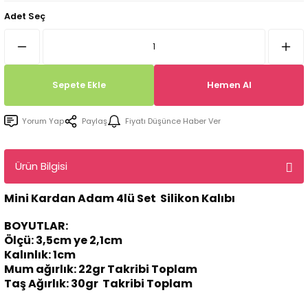
Adet Seç
Tepsi / Tabak / Peçetelik Kalıpları
Balon Kalıpları
Dekorasyon Aplik Kalıpları
Tütsülük Silikonkalıpları
Sepete Ekle
Hemen Al
Mum Kabı & Mumluk Silikon Kalıpları
Yorum Yap
Paylaş
Fiyatı Düşünce Haber Ver
Pano, Tabanlık Silikon Kalıpları
Ürün Bilgisi
Mini Kardan Adam 4lü Set Silikon Kalıbı
BOYUTLAR:
Ölçü: 3,5cm ye 2,1cm
Kalınlık: 1cm
Mum ağırlık: 22gr Takribi Toplam
Taş Ağırlık: 30gr Takribi Toplam