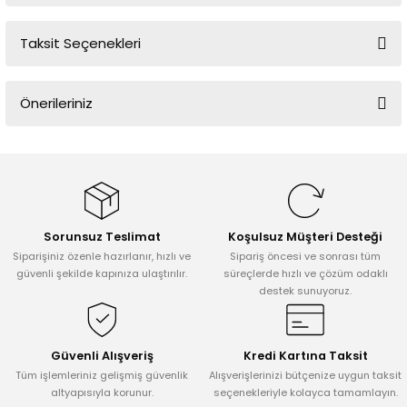
Taksit Seçenekleri
Bu ürüne ilk yorumu siz yapın!
Önerileriniz
Yorum Yaz
Bu ürünün fiyat bilgisi, resim, ürün açıklamalarında ve diğer
konularda yetersiz gördüğünüz noktaları öneri formunu kullanarak
tarafımıza iletebilirsiniz.
Görüş ve önerileriniz için teşekkür ederiz.
Sorunsuz Teslimat
Koşulsuz Müşteri Desteği
Ürün resmi kalitesiz, bozuk veya görüntülenemiyor.
Siparişiniz özenle hazırlanır, hızlı ve
Sipariş öncesi ve sonrası tüm
Ürün açıklamasında eksik bilgiler bulunuyor.
güvenli şekilde kapınıza ulaştırılır.
süreçlerde hızlı ve çözüm odaklı
destek sunuyoruz.
Ürün bilgilerinde hatalar bulunuyor.
Ürün fiyatı diğer sitelerden daha pahalı.
Bu ürüne benzer farklı alternatifler olmalı.
Güvenli Alışveriş
Kredi Kartına Taksit
Tüm işlemleriniz gelişmiş güvenlik
Alışverişlerinizi bütçenize uygun taksit
altyapısıyla korunur.
seçenekleriyle kolayca tamamlayın.