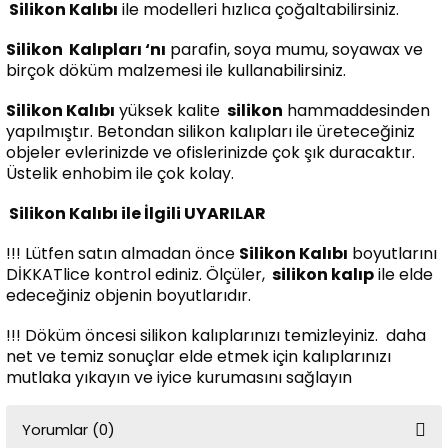
Silikon Kalıbı
ile modelleri hızlıca çoğaltabilirsiniz.
Silikon
Kalıpları ‘nı
parafin, soya mumu, soyawax ve
birçok döküm malzemesi ile kullanabilirsiniz.
Silikon Kalıbı
yüksek kalite
silikon
hammaddesinden
yapılmıştır. Betondan silikon kalıpları ile üreteceğiniz
objeler evlerinizde ve ofislerinizde çok şık duracaktır.
Üstelik enhobim ile çok kolay.
Silikon Kalıbı ile İlgili UYARILAR
!!! Lütfen satın almadan önce
Silikon Kalıbı
boyutlarını
DİKKATlice kontrol ediniz. Ölçüler,
silikon kalıp
ile elde
edeceğiniz objenin boyutlarıdır.
!!! Döküm öncesi silikon kalıplarınızı temizleyiniz. daha
net ve temiz sonuçlar elde etmek için kalıplarınızı
mutlaka yıkayın ve iyice kurumasını sağlayın
Yorumlar (0)