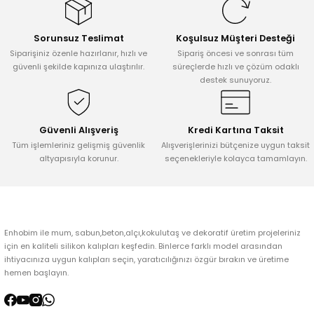
Görüş ve önerileriniz için teşekkür ederiz.
Sorunsuz Teslimat
Koşulsuz Müşteri Desteği
Ürün resmi kalitesiz, bozuk veya görüntülenemiyor.
Siparişiniz özenle hazırlanır, hızlı ve
Sipariş öncesi ve sonrası tüm
Ürün açıklamasında eksik bilgiler bulunuyor.
güvenli şekilde kapınıza ulaştırılır.
süreçlerde hızlı ve çözüm odaklı
destek sunuyoruz.
Ürün bilgilerinde hatalar bulunuyor.
Ürün fiyatı diğer sitelerden daha pahalı.
Bu ürüne benzer farklı alternatifler olmalı.
Güvenli Alışveriş
Kredi Kartına Taksit
Tüm işlemleriniz gelişmiş güvenlik
Alışverişlerinizi bütçenize uygun taksit
altyapısıyla korunur.
seçenekleriyle kolayca tamamlayın.
Gönder
Enhobim ile mum, sabun,beton,alçı,kokulutaş ve dekoratif üretim projeleriniz
için en kaliteli silikon kalıpları keşfedin. Binlerce farklı model arasından
ihtiyacınıza uygun kalıpları seçin, yaratıcılığınızı özgür bırakın ve üretime
hemen başlayın.