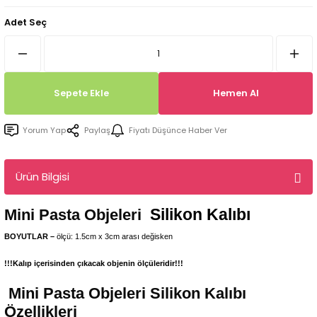
Tepsi / Tabak / Peçetelik Kalıpları
Balon Kalıpları
Adet Seç
Dekorasyon Aplik Kalıpları
Tütsülük Silikonkalıpları
Sepete Ekle
Hemen Al
Mum Kabı & Mumluk Silikon Kalıpları
Yorum Yap
Paylaş
Fiyatı Düşünce Haber Ver
Pano, Tabanlık Silikon Kalıpları
Ürün Bilgisi
Silikon Kalıbı
Mini Pasta Objeleri
BOYUTLAR –
ölçü: 1.5cm x 3cm arası değisken
!!!Kalıp içerisinden çıkacak objenin ölçüleridir!!!
Mini Pasta Objeleri
Silikon Kalıbı
Özellikleri