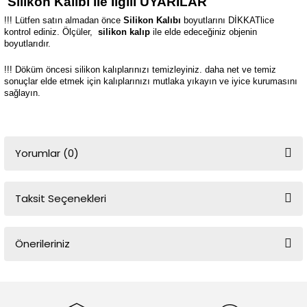
Silikon Kalıbı ile İlgili UYARILAR
!!! Lütfen satın almadan önce
Silikon Kalıbı
boyutlarını DİKKATlice
kontrol ediniz. Ölçüler,
silikon kalıp
ile elde edeceğiniz objenin
boyutlarıdır.
!!! Döküm öncesi silikon kalıplarınızı temizleyiniz. daha net ve temiz
sonuçlar elde etmek için kalıplarınızı mutlaka yıkayın ve iyice kurumasını
sağlayın.
Yorumlar (0)
Taksit Seçenekleri
Bu ürüne ilk yorumu siz yapın!
Önerileriniz
Yorum Yaz
Bu ürünün fiyat bilgisi, resim, ürün açıklamalarında ve diğer
konularda yetersiz gördüğünüz noktaları öneri formunu kullanarak
tarafımıza iletebilirsiniz.