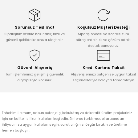
konularda yetersiz gördüğünüz noktaları öneri formunu kullanarak
tarafımıza iletebilirsiniz.
Görüş ve önerileriniz için teşekkür ederiz.
Sorunsuz Teslimat
Koşulsuz Müşteri Desteği
Ürün resmi kalitesiz, bozuk veya görüntülenemiyor.
Siparişiniz özenle hazırlanır, hızlı ve
Sipariş öncesi ve sonrası tüm
Ürün açıklamasında eksik bilgiler bulunuyor.
güvenli şekilde kapınıza ulaştırılır.
süreçlerde hızlı ve çözüm odaklı
destek sunuyoruz.
Ürün bilgilerinde hatalar bulunuyor.
Ürün fiyatı diğer sitelerden daha pahalı.
Bu ürüne benzer farklı alternatifler olmalı.
Güvenli Alışveriş
Kredi Kartına Taksit
Tüm işlemleriniz gelişmiş güvenlik
Alışverişlerinizi bütçenize uygun taksit
altyapısıyla korunur.
seçenekleriyle kolayca tamamlayın.
Gönder
Enhobim ile mum, sabun,beton,alçı,kokulutaş ve dekoratif üretim projeleriniz
için en kaliteli silikon kalıpları keşfedin. Binlerce farklı model arasından
ihtiyacınıza uygun kalıpları seçin, yaratıcılığınızı özgür bırakın ve üretime
hemen başlayın.