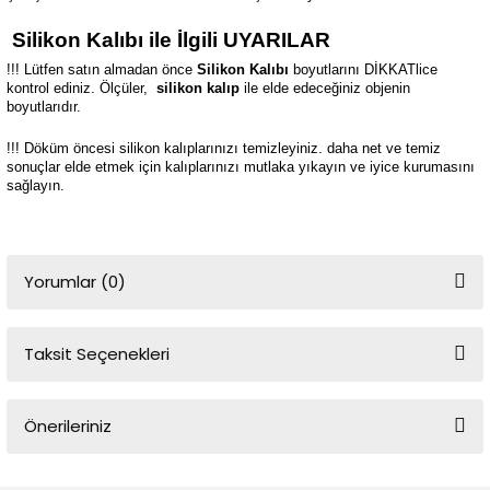
Silikon Kalıbı ile İlgili UYARILAR
!!! Lütfen satın almadan önce
Silikon Kalıbı
boyutlarını DİKKATlice
kontrol ediniz. Ölçüler,
silikon kalıp
ile elde edeceğiniz objenin
boyutlarıdır.
!!! Döküm öncesi silikon kalıplarınızı temizleyiniz. daha net ve temiz
sonuçlar elde etmek için kalıplarınızı mutlaka yıkayın ve iyice kurumasını
sağlayın.
Yorumlar (0)
Taksit Seçenekleri
Bu ürüne ilk yorumu siz yapın!
Önerileriniz
Yorum Yaz
Bu ürünün fiyat bilgisi, resim, ürün açıklamalarında ve diğer