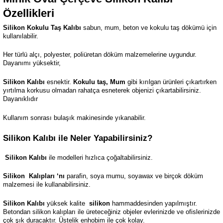
Özellikleri
Silikon Kokulu Taş Kalıbı
sabun, mum, beton ve kokulu taş dökümü için
kullanılabilir.
Her türlü alçı, polyester, poliüretan döküm malzemelerine uygundur.
Dayanımı yüksektir,
Silikon Kalıbı
esnektir.
Kokulu taş, Mum
gibi kırılgan ürünleri çıkartırken
yırtılma korkusu olmadan rahatça esneterek objenizi çıkartabilirsiniz.
Dayanıklıdır
Kullanım sonrası bulaşık makinesinde yıkanabilir.
Silikon Kalıbı ile Neler Yapabilirsiniz?
Silikon Kalıbı
ile modelleri hızlıca çoğaltabilirsiniz.
Silikon
Kalıpları ‘nı
parafin, soya mumu, soyawax ve birçok döküm
malzemesi ile kullanabilirsiniz.
Silikon Kalıbı
yüksek kalite
silikon
hammaddesinden yapılmıştır.
Betondan silikon kalıpları ile üreteceğiniz objeler evlerinizde ve ofislerinizde
çok şık duracaktır. Üstelik enhobim ile çok kolay.