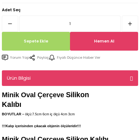
Tepsi / Tabak / Peçetelik Kalıpları
Balon Kalıpları
Adet Seç
Dekorasyon Aplik Kalıpları
Tütsülük Silikonkalıpları
Sepete Ekle
Hemen Al
Mum Kabı & Mumluk Silikon Kalıpları
Yorum Yap
Paylaş
Fiyatı Düşünce Haber Ver
Pano, Tabanlık Silikon Kalıpları
Ürün Bilgisi
Silikon
Minik Oval Çerçeve
Kalıbı
BOYUTLAR –
ölçü:7.5cm 6cm iç ölçü 4cm 3cm
!!!Kalıp içerisinden çıkacak objenin ölçüleridir!!!
Minik Oval Çerçeve
Silikon Kalıbı