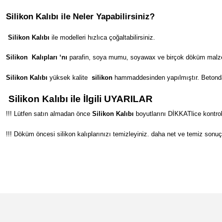
Silikon Kalıbı ile Neler Yapabilirsiniz?
Silikon Kalıbı
ile modelleri hızlıca çoğaltabilirsiniz.
Silikon
Kalıpları ‘nı
parafin, soya mumu, soyawax ve birçok döküm malzeme
Silikon Kalıbı
yüksek kalite
silikon
hammaddesinden yapılmıştır. Betondan s
Silikon Kalıbı ile İlgili UYARILAR
!!! Lütfen satın almadan önce
Silikon Kalıbı
boyutlarını DİKKATlice kontrol
!!! Döküm öncesi silikon kalıplarınızı temizleyiniz. daha net ve temiz sonuç
Bu ürünün fiyat bilgisi, resim, ürün açıklamalarında ve diğer konular
Görüş ve önerileriniz için teşekkür ederiz.
Ürün resmi kalitesiz, bozuk veya görüntülenemiyor.