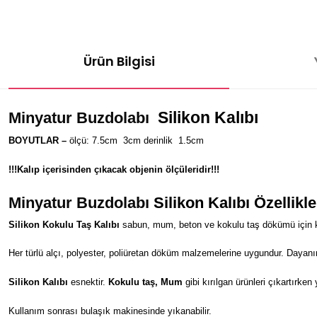
Ürün Bilgisi
Silikon Kalıbı
Minyatur Buzdolabı
BOYUTLAR –
ölçü: 7.5cm
3
cm
derinlik
1.5
cm
!!!Kalıp içerisinden çıkacak objenin ölçüleridir!!!
Minyatur Buzdolabı
Silikon Kalıbı Özellikle
Silikon Kokulu Taş Kalıbı
sabun, mum, beton ve kokulu taş dökümü için kul
Her türlü alçı, polyester, poliüretan döküm malzemelerine uygundur. Dayanı
Silikon Kalıbı
esnektir.
Kokulu taş, Mum
gibi kırılgan ürünleri çıkartırken
Kullanım sonrası bulaşık makinesinde yıkanabilir.