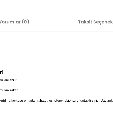
Yorumlar (0)
Taksit Seçenekl
ri
lanılabilir.
mı yüksektir,
 yırtılma korkusu olmadan rahatça esneterek objenizi çıkartabilirsiniz. Dayanıkl