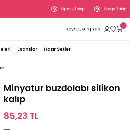
Sipariş Takip
Kargo Takip
Kayıt Ol,
Giriş Yap
eleri
Esanslar
Hazır Setler
lıp
Minyatur buzdolabı silikon
kalıp
85,23 TL