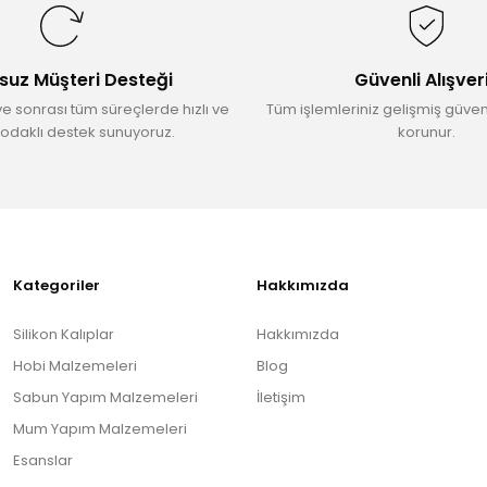
Yorum Yaz
suz Müşteri Desteği
Güvenli Alışver
ve sonrası tüm süreçlerde hızlı ve
Tüm işlemleriniz gelişmiş güvenl
odaklı destek sunuyoruz.
korunur.
Gönder
Kategoriler
Hakkımızda
Silikon Kalıplar
Hakkımızda
Hobi Malzemeleri
Blog
Sabun Yapım Malzemeleri
İletişim
Mum Yapım Malzemeleri
Esanslar