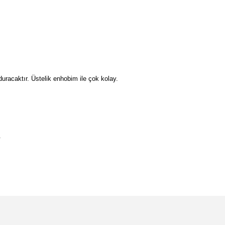
duracaktır. Üstelik enhobim ile çok kolay.
.
etebilirsiniz.