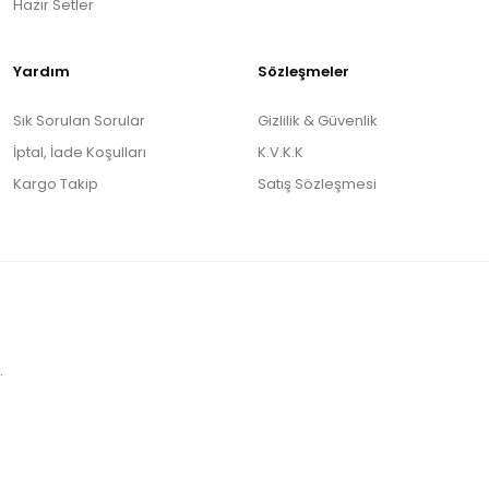
Hazır Setler
Yardım
Sözleşmeler
Sık Sorulan Sorular
Gizlilik & Güvenlik
İptal, İade Koşulları
K.V.K.K
Kargo Takip
Satış Sözleşmesi
.