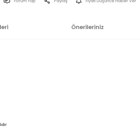
Yorum Yap
Paylaş
Fiyatı Düşünce Haber Ver
eri
Önerileriniz
ıdır