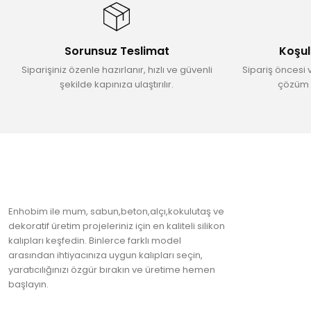
Ürün açıklamasında eksik bilgiler bulunuyor.
Ürün bilgilerinde hatalar bulunuyor.
Sorunsuz Teslimat
Koşul
Ürün fiyatı diğer sitelerden daha pahalı.
Siparişiniz özenle hazırlanır, hızlı ve güvenli
Sipariş öncesi 
Bu ürüne benzer farklı alternatifler olmalı.
şekilde kapınıza ulaştırılır.
çözüm 
Enhobim ile mum, sabun,beton,alçı,kokulutaş ve
dekoratif üretim projeleriniz için en kaliteli silikon
kalıpları keşfedin. Binlerce farklı model
arasından ihtiyacınıza uygun kalıpları seçin,
yaratıcılığınızı özgür bırakın ve üretime hemen
başlayın.