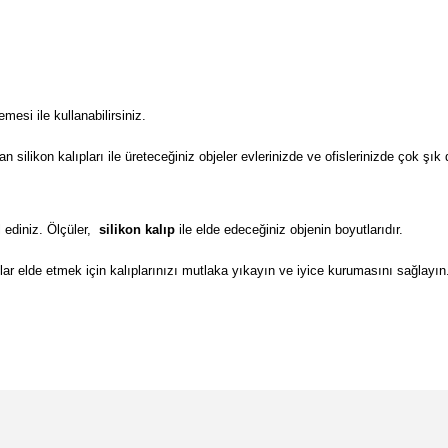
si ile kullanabilirsiniz.
ilikon kalıpları ile üreteceğiniz objeler evlerinizde ve ofislerinizde çok şık 
 ediniz. Ölçüler,
silikon kalıp
ile elde edeceğiniz objenin boyutlarıdır.
lar elde etmek için kalıplarınızı mutlaka yıkayın ve iyice kurumasını sağlayın
da yetersiz gördüğünüz noktaları öneri formunu kullanarak tarafımıza il
Bu ürüne ilk yorumu siz yapın!