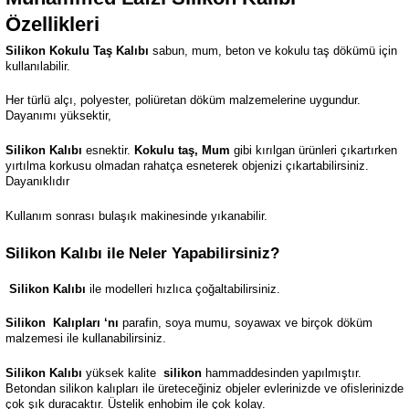
Özellikleri
Silikon Kokulu Taş Kalıbı
sabun, mum, beton ve kokulu taş dökümü için
kullanılabilir.
Her türlü alçı, polyester, poliüretan döküm malzemelerine uygundur.
Dayanımı yüksektir,
Silikon Kalıbı
esnektir.
Kokulu taş, Mum
gibi kırılgan ürünleri çıkartırken
yırtılma korkusu olmadan rahatça esneterek objenizi çıkartabilirsiniz.
Dayanıklıdır
Kullanım sonrası bulaşık makinesinde yıkanabilir.
Silikon Kalıbı ile Neler Yapabilirsiniz?
Silikon Kalıbı
ile modelleri hızlıca çoğaltabilirsiniz.
Silikon
Kalıpları ‘nı
parafin, soya mumu, soyawax ve birçok döküm
malzemesi ile kullanabilirsiniz.
Silikon Kalıbı
yüksek kalite
silikon
hammaddesinden yapılmıştır.
Betondan silikon kalıpları ile üreteceğiniz objeler evlerinizde ve ofislerinizde
çok şık duracaktır. Üstelik enhobim ile çok kolay.