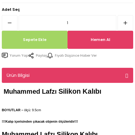
Tepsi / Tabak / Peçetelik Kalıpları
Balon Kalıpları
Adet Seç
Dekorasyon Aplik Kalıpları
Tütsülük Silikonkalıpları
Sepete Ekle
Hemen Al
Mum Kabı & Mumluk Silikon Kalıpları
Yorum Yap
Paylaş
Fiyatı Düşünce Haber Ver
Pano, Tabanlık Silikon Kalıpları
Ürün Bilgisi
Silikon Kalıbı
Muhammed Lafzı
BOYUTLAR –
ölçü: 9.5cm
!!!Kalıp içerisinden çıkacak objenin ölçüleridir!!!
Muhammed Lafzı
Silikon Kalıbı