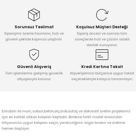
konularda yetersiz gördüğünüz noktaları öneri formunu kullanarak
tarafımıza iletebilirsiniz.
Görüş ve önerileriniz için teşekkür ederiz.
Sorunsuz Teslimat
Koşulsuz Müşteri Desteği
Ürün resmi kalitesiz, bozuk veya görüntülenemiyor.
Siparişiniz özenle hazırlanır, hızlı ve
Sipariş öncesi ve sonrası tüm
Ürün açıklamasında eksik bilgiler bulunuyor.
güvenli şekilde kapınıza ulaştırılır.
süreçlerde hızlı ve çözüm odaklı
destek sunuyoruz.
Ürün bilgilerinde hatalar bulunuyor.
Ürün fiyatı diğer sitelerden daha pahalı.
Bu ürüne benzer farklı alternatifler olmalı.
Güvenli Alışveriş
Kredi Kartına Taksit
Tüm işlemleriniz gelişmiş güvenlik
Alışverişlerinizi bütçenize uygun taksit
altyapısıyla korunur.
seçenekleriyle kolayca tamamlayın.
Gönder
Enhobim ile mum, sabun,beton,alçı,kokulutaş ve dekoratif üretim projeleriniz
için en kaliteli silikon kalıpları keşfedin. Binlerce farklı model arasından
ihtiyacınıza uygun kalıpları seçin, yaratıcılığınızı özgür bırakın ve üretime
hemen başlayın.