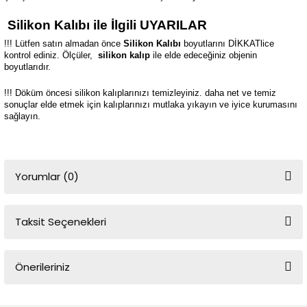
Silikon Kalıbı ile İlgili UYARILAR
!!! Lütfen satın almadan önce
Silikon Kalıbı
boyutlarını DİKKATlice
kontrol ediniz. Ölçüler,
silikon kalıp
ile elde edeceğiniz objenin
boyutlarıdır.
!!! Döküm öncesi silikon kalıplarınızı temizleyiniz. daha net ve temiz
sonuçlar elde etmek için kalıplarınızı mutlaka yıkayın ve iyice kurumasını
sağlayın.
Yorumlar (0)
Taksit Seçenekleri
Bu ürüne ilk yorumu siz yapın!
Önerileriniz
Yorum Yaz
Bu ürünün fiyat bilgisi, resim, ürün açıklamalarında ve diğer