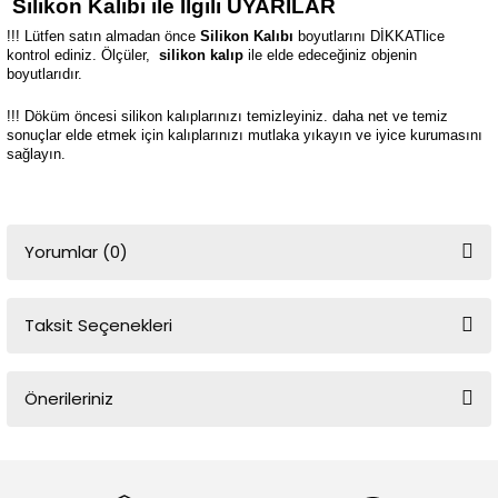
Silikon Kalıbı ile İlgili UYARILAR
!!! Lütfen satın almadan önce
Silikon Kalıbı
boyutlarını DİKKATlice
kontrol ediniz. Ölçüler,
silikon kalıp
ile elde edeceğiniz objenin
boyutlarıdır.
!!! Döküm öncesi silikon kalıplarınızı temizleyiniz. daha net ve temiz
sonuçlar elde etmek için kalıplarınızı mutlaka yıkayın ve iyice kurumasını
sağlayın.
Yorumlar (0)
Taksit Seçenekleri
Bu ürüne ilk yorumu siz yapın!
Önerileriniz
Yorum Yaz
Bu ürünün fiyat bilgisi, resim, ürün açıklamalarında ve diğer
konularda yetersiz gördüğünüz noktaları öneri formunu kullanarak
tarafımıza iletebilirsiniz.