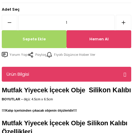
Tepsi / Tabak / Peçetelik Kalıpları
Balon Kalıpları
Adet Seç
Dekorasyon Aplik Kalıpları
Tütsülük Silikonkalıpları
Sepete Ekle
Hemen Al
Mum Kabı & Mumluk Silikon Kalıpları
Yorum Yap
Paylaş
Fiyatı Düşünce Haber Ver
Pano, Tabanlık Silikon Kalıpları
Ürün Bilgisi
Silikon Kalıbı
Mutfak Yiyecek İçecek Obje
BOYUTLAR –
ölçü: 4.5cm x 6.5cm
!!!Kalıp içerisinden çıkacak objenin ölçüleridir!!!
Mutfak Yiyecek İçecek Obje
Silikon Kalıbı
Özellikleri