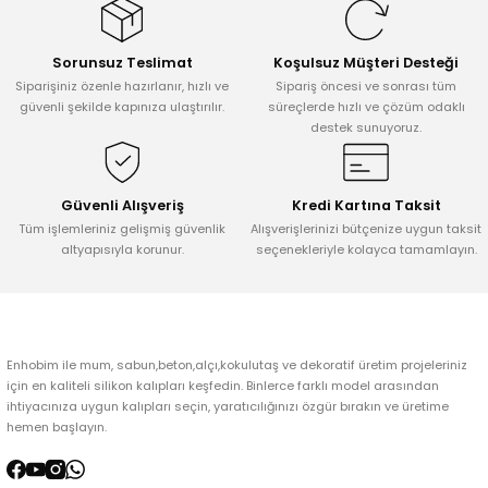
Görüş ve önerileriniz için teşekkür ederiz.
Sorunsuz Teslimat
Koşulsuz Müşteri Desteği
Ürün resmi kalitesiz, bozuk veya görüntülenemiyor.
Siparişiniz özenle hazırlanır, hızlı ve
Sipariş öncesi ve sonrası tüm
Ürün açıklamasında eksik bilgiler bulunuyor.
güvenli şekilde kapınıza ulaştırılır.
süreçlerde hızlı ve çözüm odaklı
destek sunuyoruz.
Ürün bilgilerinde hatalar bulunuyor.
Ürün fiyatı diğer sitelerden daha pahalı.
Bu ürüne benzer farklı alternatifler olmalı.
Güvenli Alışveriş
Kredi Kartına Taksit
Tüm işlemleriniz gelişmiş güvenlik
Alışverişlerinizi bütçenize uygun taksit
altyapısıyla korunur.
seçenekleriyle kolayca tamamlayın.
Gönder
Enhobim ile mum, sabun,beton,alçı,kokulutaş ve dekoratif üretim projeleriniz
için en kaliteli silikon kalıpları keşfedin. Binlerce farklı model arasından
ihtiyacınıza uygun kalıpları seçin, yaratıcılığınızı özgür bırakın ve üretime
hemen başlayın.