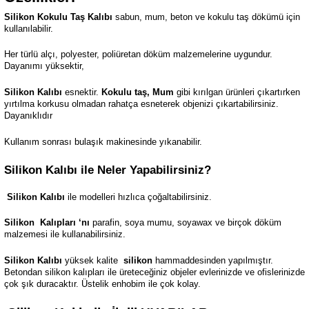
Silikon Kokulu Taş Kalıbı
sabun, mum, beton ve kokulu taş dökümü için
kullanılabilir.
Her türlü alçı, polyester, poliüretan döküm malzemelerine uygundur.
Dayanımı yüksektir,
Silikon Kalıbı
esnektir.
Kokulu taş, Mum
gibi kırılgan ürünleri çıkartırken
yırtılma korkusu olmadan rahatça esneterek objenizi çıkartabilirsiniz.
Dayanıklıdır
Kullanım sonrası bulaşık makinesinde yıkanabilir.
Silikon Kalıbı ile Neler Yapabilirsiniz?
Silikon Kalıbı
ile modelleri hızlıca çoğaltabilirsiniz.
Silikon
Kalıpları ‘nı
parafin, soya mumu, soyawax ve birçok döküm
malzemesi ile kullanabilirsiniz.
Silikon Kalıbı
yüksek kalite
silikon
hammaddesinden yapılmıştır.
Betondan silikon kalıpları ile üreteceğiniz objeler evlerinizde ve ofislerinizde
çok şık duracaktır. Üstelik enhobim ile çok kolay.