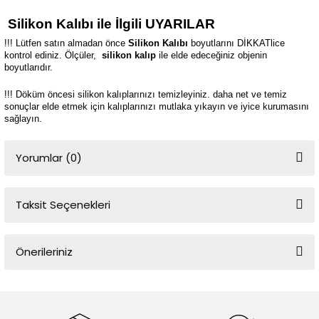
Silikon Kalıbı ile İlgili UYARILAR
!!! Lütfen satın almadan önce
Silikon Kalıbı
boyutlarını DİKKATlice
kontrol ediniz. Ölçüler,
silikon kalıp
ile elde edeceğiniz objenin
boyutlarıdır.
!!! Döküm öncesi silikon kalıplarınızı temizleyiniz. daha net ve temiz
sonuçlar elde etmek için kalıplarınızı mutlaka yıkayın ve iyice kurumasını
sağlayın.
Yorumlar (0)
Taksit Seçenekleri
Bu ürüne ilk yorumu siz yapın!
Önerileriniz
Yorum Yaz
Bu ürünün fiyat bilgisi, resim, ürün açıklamalarında ve diğer
konularda yetersiz gördüğünüz noktaları öneri formunu kullanarak
tarafımıza iletebilirsiniz.