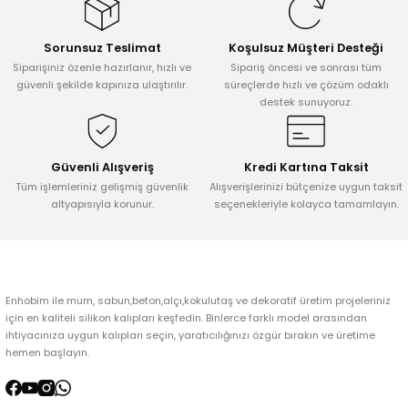
Görüş ve önerileriniz için teşekkür ederiz.
Sorunsuz Teslimat
Koşulsuz Müşteri Desteği
Ürün resmi kalitesiz, bozuk veya görüntülenemiyor.
Siparişiniz özenle hazırlanır, hızlı ve
Sipariş öncesi ve sonrası tüm
Ürün açıklamasında eksik bilgiler bulunuyor.
güvenli şekilde kapınıza ulaştırılır.
süreçlerde hızlı ve çözüm odaklı
destek sunuyoruz.
Ürün bilgilerinde hatalar bulunuyor.
Ürün fiyatı diğer sitelerden daha pahalı.
Bu ürüne benzer farklı alternatifler olmalı.
Güvenli Alışveriş
Kredi Kartına Taksit
Tüm işlemleriniz gelişmiş güvenlik
Alışverişlerinizi bütçenize uygun taksit
altyapısıyla korunur.
seçenekleriyle kolayca tamamlayın.
Gönder
Enhobim ile mum, sabun,beton,alçı,kokulutaş ve dekoratif üretim projeleriniz
için en kaliteli silikon kalıpları keşfedin. Binlerce farklı model arasından
ihtiyacınıza uygun kalıpları seçin, yaratıcılığınızı özgür bırakın ve üretime
hemen başlayın.