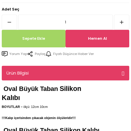
Tepsi / Tabak / Peçetelik Kalıpları
Balon Kalıpları
Adet Seç
Dekorasyon Aplik Kalıpları
Tütsülük Silikonkalıpları
Sepete Ekle
Hemen Al
Mum Kabı & Mumluk Silikon Kalıpları
Yorum Yap
Paylaş
Fiyatı Düşünce Haber Ver
Pano, Tabanlık Silikon Kalıpları
Ürün Bilgisi
Silikon
Oval Büyük Taban
Kalıbı
BOYUTLAR –
ölçü: 12cm 10cm
!!!Kalıp içerisinden çıkacak objenin ölçüleridir!!!
Oval Büyük Taban
Silikon Kalıbı