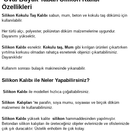
Özellikleri
Silikon Kokulu Taş Kalıbı
sabun, mum, beton ve kokulu taş dökümü için
kullanılabilir.
Her türlü alçı, polyester, poliüretan döküm malzemelerine uygundur.
Dayanımı yüksektir,
Silikon Kalıbı
esnektir.
Kokulu taş, Mum
gibi kırılgan ürünleri çıkartırken
yırtılma korkusu olmadan rahatça esneterek objenizi çıkartabilirsiniz.
Dayanıklıdır
Kullanım sonrası bulaşık makinesinde yıkanabilir.
Silikon Kalıbı ile Neler Yapabilirsiniz?
Silikon Kalıbı
ile modelleri hızlıca çoğaltabilirsiniz.
Silikon
Kalıpları ‘nı
parafin, soya mumu, soyawax ve birçok döküm
malzemesi ile kullanabilirsiniz.
Silikon Kalıbı
yüksek kalite
silikon
hammaddesinden yapılmıştır.
Betondan silikon kalıpları ile üreteceğiniz objeler evlerinizde ve ofislerinizde
çok şık duracaktır. Üstelik enhobim ile çok kolay.