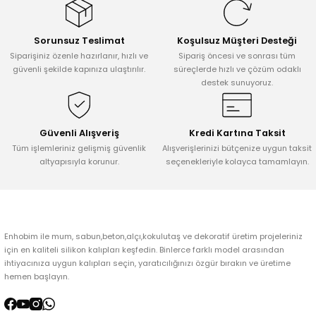
Görüş ve önerileriniz için teşekkür ederiz.
Sorunsuz Teslimat
Koşulsuz Müşteri Desteği
Ürün resmi kalitesiz, bozuk veya görüntülenemiyor.
Siparişiniz özenle hazırlanır, hızlı ve
Sipariş öncesi ve sonrası tüm
Ürün açıklamasında eksik bilgiler bulunuyor.
güvenli şekilde kapınıza ulaştırılır.
süreçlerde hızlı ve çözüm odaklı
destek sunuyoruz.
Ürün bilgilerinde hatalar bulunuyor.
Ürün fiyatı diğer sitelerden daha pahalı.
Bu ürüne benzer farklı alternatifler olmalı.
Güvenli Alışveriş
Kredi Kartına Taksit
Tüm işlemleriniz gelişmiş güvenlik
Alışverişlerinizi bütçenize uygun taksit
altyapısıyla korunur.
seçenekleriyle kolayca tamamlayın.
Gönder
Enhobim ile mum, sabun,beton,alçı,kokulutaş ve dekoratif üretim projeleriniz
için en kaliteli silikon kalıpları keşfedin. Binlerce farklı model arasından
ihtiyacınıza uygun kalıpları seçin, yaratıcılığınızı özgür bırakın ve üretime
hemen başlayın.