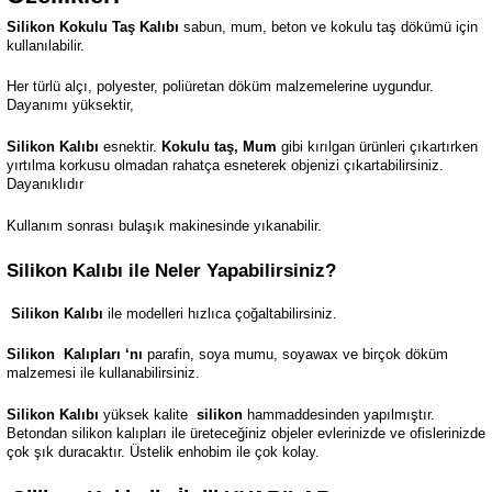
Silikon Kokulu Taş Kalıbı
sabun, mum, beton ve kokulu taş dökümü için
kullanılabilir.
Her türlü alçı, polyester, poliüretan döküm malzemelerine uygundur.
Dayanımı yüksektir,
Silikon Kalıbı
esnektir.
Kokulu taş, Mum
gibi kırılgan ürünleri çıkartırken
yırtılma korkusu olmadan rahatça esneterek objenizi çıkartabilirsiniz.
Dayanıklıdır
Kullanım sonrası bulaşık makinesinde yıkanabilir.
Silikon Kalıbı ile Neler Yapabilirsiniz?
Silikon Kalıbı
ile modelleri hızlıca çoğaltabilirsiniz.
Silikon
Kalıpları ‘nı
parafin, soya mumu, soyawax ve birçok döküm
malzemesi ile kullanabilirsiniz.
Silikon Kalıbı
yüksek kalite
silikon
hammaddesinden yapılmıştır.
Betondan silikon kalıpları ile üreteceğiniz objeler evlerinizde ve ofislerinizde
çok şık duracaktır. Üstelik enhobim ile çok kolay.