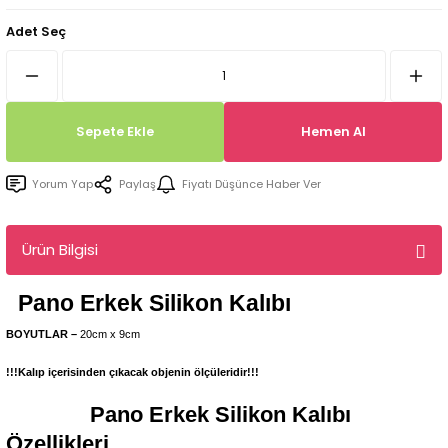
Tepsi / Tabak / Peçetelik Kalıpları
Balon Kalıpları
Adet Seç
Dekorasyon Aplik Kalıpları
Tütsülük Silikonkalıpları
Sepete Ekle
Hemen Al
Mum Kabı & Mumluk Silikon Kalıpları
Yorum Yap
Paylaş
Fiyatı Düşünce Haber Ver
Pano, Tabanlık Silikon Kalıpları
Ürün Bilgisi
Pano Erkek
Silikon Kalıbı
BOYUTLAR –
20cm x 9cm
!!!Kalıp içerisinden çıkacak objenin ölçüleridir!!!
Pano Erkek
Silikon Kalıbı
Özellikleri