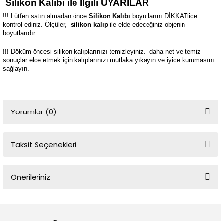
Silikon Kalıbı ile İlgili UYARILAR
!!! Lütfen satın almadan önce
Silikon Kalıbı
boyutlarını DİKKATlice
kontrol ediniz. Ölçüler,
silikon kalıp
ile elde edeceğiniz objenin
boyutlarıdır.
!!! Döküm öncesi silikon kalıplarınızı temizleyiniz.
daha net ve temiz
sonuçlar elde etmek için kalıplarınızı mutlaka yıkayın ve iyice kurumasını
sağlayın.
Yorumlar (0)
Taksit Seçenekleri
Bu ürüne ilk yorumu siz yapın!
Önerileriniz
Yorum Yaz
Bu ürünün fiyat bilgisi, resim, ürün açıklamalarında ve diğer
konularda yetersiz gördüğünüz noktaları öneri formunu kullanarak
tarafımıza iletebilirsiniz.