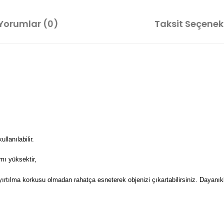
Yorumlar (0)
Taksit Seçenekl
lanılabilir.
mı yüksektir,
 yırtılma korkusu olmadan rahatça esneterek objenizi çıkartabilirsiniz. Dayanıkl