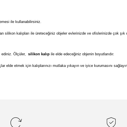
si ile kullanabilirsiniz.
ilikon kalıpları ile üreteceğiniz objeler evlerinizde ve ofislerinizde çok şık 
 ediniz. Ölçüler,
silikon kalıp
ile elde edeceğiniz objenin boyutlarıdır.
lar elde etmek için kalıplarınızı mutlaka yıkayın ve iyice kurumasını sağlayı
da yetersiz gördüğünüz noktaları öneri formunu kullanarak tarafımıza il
Bu ürüne ilk yorumu siz yapın!
Yorum Yaz