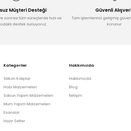
suz Müşteri Desteği
Güvenli Alışver
ve sonrası tüm süreçlerde hızlı ve
Tüm işlemleriniz gelişmiş güvenl
odaklı destek sunuyoruz.
korunur.
Gönder
Kategoriler
Hakkımızda
Silikon Kalıplar
Hakkımızda
Hobi Malzemeleri
Blog
Sabun Yapım Malzemeleri
İletişim
Mum Yapım Malzemeleri
Esanslar
Hazır Setler