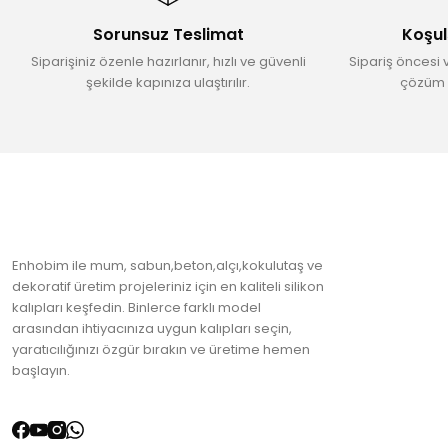
Ürün bilgilerinde hatalar bulunuyor.
Sorunsuz Teslimat
Koşul
Ürün fiyatı diğer sitelerden daha pahalı.
Siparişiniz özenle hazırlanır, hızlı ve güvenli
Sipariş öncesi 
Bu ürüne benzer farklı alternatifler olmalı.
şekilde kapınıza ulaştırılır.
çözüm 
Enhobim ile mum, sabun,beton,alçı,kokulutaş ve
dekoratif üretim projeleriniz için en kaliteli silikon
kalıpları keşfedin. Binlerce farklı model
arasından ihtiyacınıza uygun kalıpları seçin,
yaratıcılığınızı özgür bırakın ve üretime hemen
başlayın.