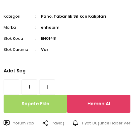
Kategori
Pano, Tabanlık Silikon Kalıpları
Marka
enhobim
Stok Kodu
EN0148
Stok Durumu
Var
Adet Seç
Sepete Ekle
Hemen Al
Yorum Yap
Paylaş
Fiyatı Düşünce Haber Ver