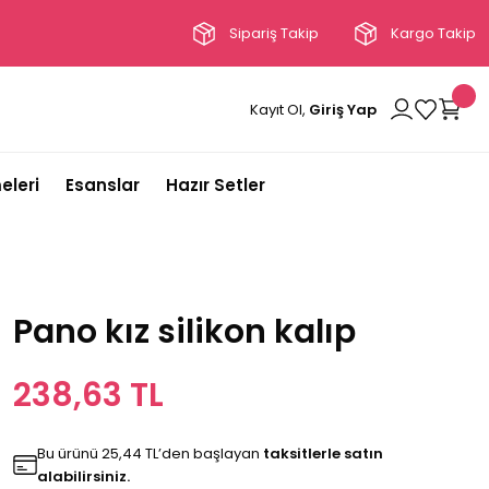
Sipariş Takip
Kargo Takip
Kayıt Ol,
Giriş Yap
eleri
Esanslar
Hazır Setler
Pano kız silikon kalıp
238,63 TL
Bu ürünü 25,44 TL’den başlayan
taksitlerle satın
alabilirsiniz.