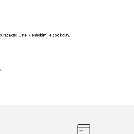
duracaktır. Üstelik enhobim ile çok kolay.
n.
etebilirsiniz.