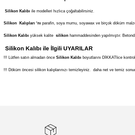
Silikon Kalıbı
ile modelleri hızlıca çoğaltabilirsiniz.
Silikon
Kalıpları ‘nı
parafin, soya mumu, soyawax ve birçok döküm malzeme
Silikon Kalıbı
yüksek kalite
silikon
hammaddesinden yapılmıştır. Betondan s
Silikon Kalıbı ile İlgili UYARILAR
!!! Lütfen satın almadan önce
Silikon Kalıbı
boyutlarını DİKKATlice kontrol
!!! Döküm öncesi silikon kalıplarınızı temizleyiniz.
daha net ve temiz sonuç
Bu ürünün fiyat bilgisi, resim, ürün açıklamalarında ve diğer konular
Görüş ve önerileriniz için teşekkür ederiz.
Ürün resmi kalitesiz, bozuk veya görüntülenemiyor.
Ürün açıklamasında eksik bilgiler bulunuyor.