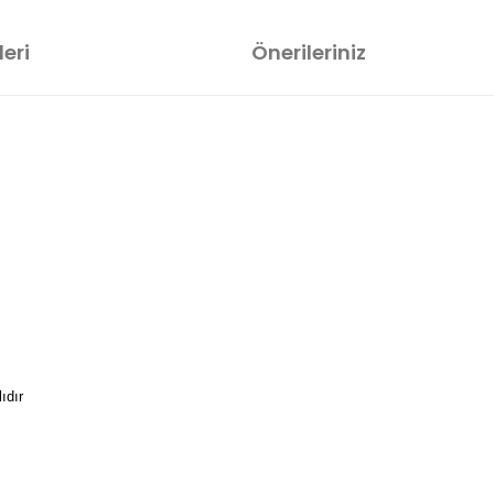
eri
Önerileriniz
ıdır