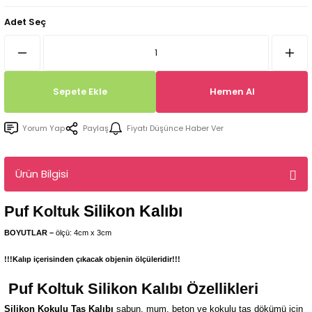
Tepsi / Tabak / Peçetelik Kalıpları
Balon Kalıpları
Adet Seç
Dekorasyon Aplik Kalıpları
Tütsülük Silikonkalıpları
Sepete Ekle
Hemen Al
Mum Kabı & Mumluk Silikon Kalıpları
Yorum Yap
Paylaş
Fiyatı Düşünce Haber Ver
Pano, Tabanlık Silikon Kalıpları
Ürün Bilgisi
Silikon Kalıbı
Puf Koltuk
BOYUTLAR –
ölçü: 4cm x 3cm
!!!Kalıp içerisinden çıkacak objenin ölçüleridir!!!
Puf Koltuk
Silikon Kalıbı Özellikleri
Silikon Kokulu Taş Kalıbı
sabun, mum, beton ve kokulu taş dökümü için