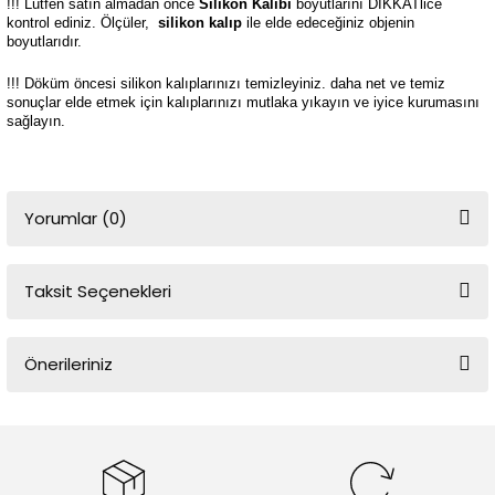
!!! Lütfen satın almadan önce
Silikon Kalıbı
boyutlarını DİKKATlice
kontrol ediniz. Ölçüler,
silikon kalıp
ile elde edeceğiniz objenin
boyutlarıdır.
!!! Döküm öncesi silikon kalıplarınızı temizleyiniz. daha net ve temiz
sonuçlar elde etmek için kalıplarınızı mutlaka yıkayın ve iyice kurumasını
sağlayın.
Yorumlar (0)
Taksit Seçenekleri
Bu ürüne ilk yorumu siz yapın!
Önerileriniz
Yorum Yaz
Bu ürünün fiyat bilgisi, resim, ürün açıklamalarında ve diğer
konularda yetersiz gördüğünüz noktaları öneri formunu kullanarak
tarafımıza iletebilirsiniz.
Görüş ve önerileriniz için teşekkür ederiz.