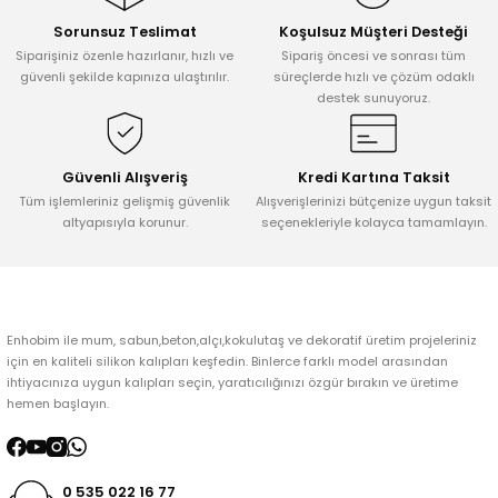
Sorunsuz Teslimat
Koşulsuz Müşteri Desteği
Ürün resmi kalitesiz, bozuk veya görüntülenemiyor.
Siparişiniz özenle hazırlanır, hızlı ve
Sipariş öncesi ve sonrası tüm
Ürün açıklamasında eksik bilgiler bulunuyor.
güvenli şekilde kapınıza ulaştırılır.
süreçlerde hızlı ve çözüm odaklı
destek sunuyoruz.
Ürün bilgilerinde hatalar bulunuyor.
Ürün fiyatı diğer sitelerden daha pahalı.
Bu ürüne benzer farklı alternatifler olmalı.
Güvenli Alışveriş
Kredi Kartına Taksit
Tüm işlemleriniz gelişmiş güvenlik
Alışverişlerinizi bütçenize uygun taksit
altyapısıyla korunur.
seçenekleriyle kolayca tamamlayın.
Gönder
Enhobim ile mum, sabun,beton,alçı,kokulutaş ve dekoratif üretim projeleriniz
için en kaliteli silikon kalıpları keşfedin. Binlerce farklı model arasından
ihtiyacınıza uygun kalıpları seçin, yaratıcılığınızı özgür bırakın ve üretime
hemen başlayın.
0 535 022 16 77