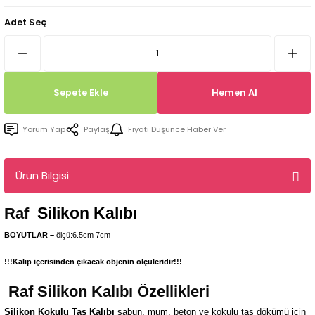
Tepsi / Tabak / Peçetelik Kalıpları
Balon Kalıpları
Adet Seç
Dekorasyon Aplik Kalıpları
Tütsülük Silikonkalıpları
Sepete Ekle
Hemen Al
Mum Kabı & Mumluk Silikon Kalıpları
Yorum Yap
Paylaş
Fiyatı Düşünce Haber Ver
Pano, Tabanlık Silikon Kalıpları
Ürün Bilgisi
Silikon Kalıbı
Raf
BOYUTLAR –
ölçü:6.5cm 7cm
!!!Kalıp içerisinden çıkacak objenin ölçüleridir!!!
Raf
Silikon Kalıbı Özellikleri
Silikon Kokulu Taş Kalıbı
sabun, mum, beton ve kokulu taş dökümü için