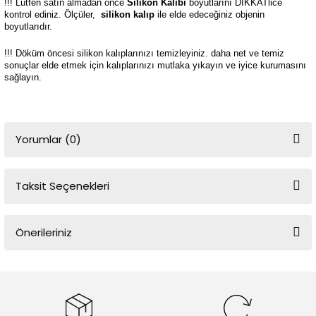
!!! Lütfen satın almadan önce
Silikon Kalıbı
boyutlarını DİKKATlice
kontrol ediniz. Ölçüler,
silikon kalıp
ile elde edeceğiniz objenin
boyutlarıdır.
!!! Döküm öncesi silikon kalıplarınızı temizleyiniz. daha net ve temiz
sonuçlar elde etmek için kalıplarınızı mutlaka yıkayın ve iyice kurumasını
sağlayın.
Yorumlar (0)
Taksit Seçenekleri
Bu ürüne ilk yorumu siz yapın!
Önerileriniz
Yorum Yaz
Bu ürünün fiyat bilgisi, resim, ürün açıklamalarında ve diğer
konularda yetersiz gördüğünüz noktaları öneri formunu kullanarak
tarafımıza iletebilirsiniz.
Görüş ve önerileriniz için teşekkür ederiz.