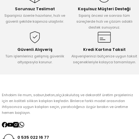
Sorunsuz Teslimat
Koşulsuz Müşteri Desteği
Ürün resmi kalitesiz, bozuk veya görüntülenemiyor.
Siparişiniz özenle hazırlanır, hızlı ve
Sipariş öncesi ve sonrası tüm
Ürün açıklamasında eksik bilgiler bulunuyor.
güvenli şekilde kapınıza ulaştırılır.
süreçlerde hızlı ve çözüm odaklı
destek sunuyoruz.
Ürün bilgilerinde hatalar bulunuyor.
Ürün fiyatı diğer sitelerden daha pahalı.
Bu ürüne benzer farklı alternatifler olmalı.
Güvenli Alışveriş
Kredi Kartına Taksit
Tüm işlemleriniz gelişmiş güvenlik
Alışverişlerinizi bütçenize uygun taksit
altyapısıyla korunur.
seçenekleriyle kolayca tamamlayın.
Gönder
Enhobim ile mum, sabun,beton,alçı,kokulutaş ve dekoratif üretim projeleriniz
için en kaliteli silikon kalıpları keşfedin. Binlerce farklı model arasından
ihtiyacınıza uygun kalıpları seçin, yaratıcılığınızı özgür bırakın ve üretime
hemen başlayın.
0 535 022 16 77