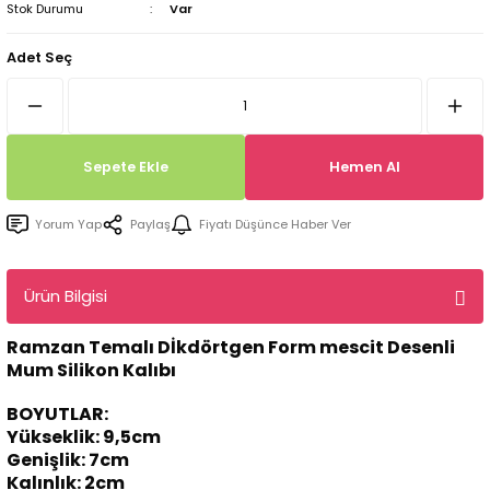
Stok Durumu
Var
Tepsi / Tabak / Peçetelik Kalıpları
Balon Kalıpları
Adet Seç
Dekorasyon Aplik Kalıpları
Tütsülük Silikonkalıpları
Sepete Ekle
Hemen Al
Mum Kabı & Mumluk Silikon Kalıpları
Yorum Yap
Paylaş
Fiyatı Düşünce Haber Ver
Pano, Tabanlık Silikon Kalıpları
Ürün Bilgisi
Ramzan Temalı Dİkdörtgen Form mescit Desenli
Mum Silikon Kalıbı
BOYUTLAR:
Yükseklik: 9,5cm
Genişlik: 7cm
Kalınlık: 2cm