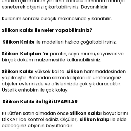
ürünleri çıkartırken yırtılma korkusu olmadan rahatça
esneterek objenizi çıkartabilirsiniz. Dayanıklıdır
Kullanım sonrası bulaşık makinesinde yıkanabilir.
Silikon Kalıbı ile Neler Yapabilirsiniz?
Silikon Kalıbı
ile modelleri hızlıca çoğaltabilirsiniz.
Silikon
Kalıpları ‘nı
parafin, soya mumu, soyawax ve
birçok döküm malzemesi ile kullanabilirsiniz.
Silikon Kalıbı
yüksek kalite
silikon
hammaddesinden
yapılmıştır. Betondan silikon kalıpları ile üreteceğiniz
objeler evlerinizde ve ofislerinizde çok şık duracaktır.
Üstelik enhobim ile çok kolay.
Silikon Kalıbı ile İlgili UYARILAR
!!! Lütfen satın almadan önce
Silikon Kalıbı
boyutlarını
DİKKATlice kontrol ediniz. Ölçüler,
silikon kalıp
ile elde
edeceğiniz objenin boyutlarıdır.