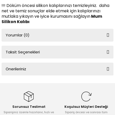
!!! Döküm öncesi silikon kalıplarınızı temizleyiniz. daha
net ve temiz sonuçlar elde etmek için kalıplarınızı
mutlaka yıkayın ve iyice kurumasını sağlayın
Mum
Silikon Kalıbı
Yorumlar (0)
Taksit Seçenekleri
Bu ürüne ilk yorumu siz yapın!
Önerileriniz
Yorum Yaz
Bu ürünün fiyat bilgisi, resim, ürün açıklamalarında ve diğer
konularda yetersiz gördüğünüz noktaları öneri formunu kullanarak
tarafımıza iletebilirsiniz.
Görüş ve önerileriniz için teşekkür ederiz.
Sorunsuz Teslimat
Koşulsuz Müşteri Desteği
Ürün resmi kalitesiz, bozuk veya görüntülenemiyor.
Siparişiniz özenle hazırlanır, hızlı ve
Sipariş öncesi ve sonrası tüm