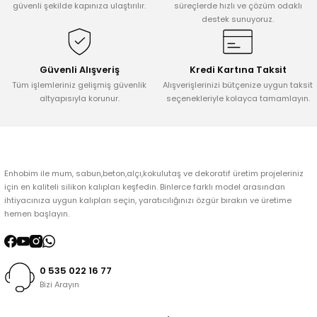
Ürün açıklamasında eksik bilgiler bulunuyor.
güvenli şekilde kapınıza ulaştırılır.
süreçlerde hızlı ve çözüm odaklı
destek sunuyoruz.
Ürün bilgilerinde hatalar bulunuyor.
Ürün fiyatı diğer sitelerden daha pahalı.
Bu ürüne benzer farklı alternatifler olmalı.
Güvenli Alışveriş
Kredi Kartına Taksit
Tüm işlemleriniz gelişmiş güvenlik
Alışverişlerinizi bütçenize uygun taksit
altyapısıyla korunur.
seçenekleriyle kolayca tamamlayın.
Gönder
Enhobim ile mum, sabun,beton,alçı,kokulutaş ve dekoratif üretim projeleriniz
için en kaliteli silikon kalıpları keşfedin. Binlerce farklı model arasından
ihtiyacınıza uygun kalıpları seçin, yaratıcılığınızı özgür bırakın ve üretime
hemen başlayın.
0 535 022 16 77
Bizi Arayın