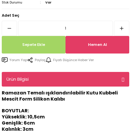
Stok Durumu
Var
Tepsi / Tabak / Peçetelik Kalıpları
Balon Kalıpları
Adet Seç
Dekorasyon Aplik Kalıpları
Tütsülük Silikonkalıpları
Sepete Ekle
Hemen Al
Mum Kabı & Mumluk Silikon Kalıpları
Yorum Yap
Paylaş
Fiyatı Düşünce Haber Ver
Pano, Tabanlık Silikon Kalıpları
Ürün Bilgisi
Ramazan Temalı ışıklandırılabilir Kutu Kubbeli
Mescit Form Silikon Kalıbı
BOYUTLAR:
Yükseklik: 10,5cm
Genişlik: 6cm
Kalınlık: 3cm