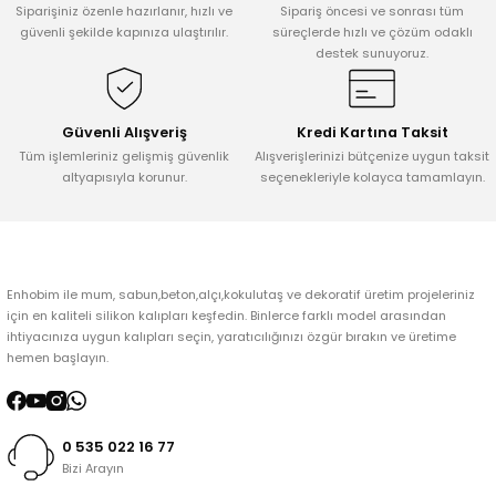
Siparişiniz özenle hazırlanır, hızlı ve
Sipariş öncesi ve sonrası tüm
Ürün açıklamasında eksik bilgiler bulunuyor.
güvenli şekilde kapınıza ulaştırılır.
süreçlerde hızlı ve çözüm odaklı
destek sunuyoruz.
Ürün bilgilerinde hatalar bulunuyor.
Ürün fiyatı diğer sitelerden daha pahalı.
Bu ürüne benzer farklı alternatifler olmalı.
Güvenli Alışveriş
Kredi Kartına Taksit
Tüm işlemleriniz gelişmiş güvenlik
Alışverişlerinizi bütçenize uygun taksit
altyapısıyla korunur.
seçenekleriyle kolayca tamamlayın.
Gönder
Enhobim ile mum, sabun,beton,alçı,kokulutaş ve dekoratif üretim projeleriniz
için en kaliteli silikon kalıpları keşfedin. Binlerce farklı model arasından
ihtiyacınıza uygun kalıpları seçin, yaratıcılığınızı özgür bırakın ve üretime
hemen başlayın.
0 535 022 16 77
Bizi Arayın