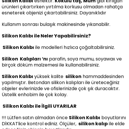
Silikon Kalıbı
esnektir.
Kokulu taş, Mum
gibi kırılgan
ürünleri çıkartırken yırtılma korkusu olmadan rahatça
esneterek objenizi çıkartabilirsiniz. Dayanıklıdır
Kullanım sonrası bulaşık makinesinde yıkanabilir.
Silikon Kalıbı ile Neler Yapabilirsiniz?
Silikon Kalıbı
ile modelleri hızlıca çoğaltabilirsiniz.
Silikon
Kalıpları ‘nı
parafin, soya mumu, soyawax ve
birçok döküm malzemesi ile kullanabilirsiniz.
Silikon Kalıbı
yüksek kalite
silikon
hammaddesinden
yapılmıştır. Betondan silikon kalıpları ile üreteceğiniz
objeler evlerinizde ve ofislerinizde çok şık duracaktır.
Üstelik enhobim ile çok kolay.
Silikon Kalıbı ile İlgili UYARILAR
!!! Lütfen satın almadan önce
Silikon Kalıbı
boyutlarını
DİKKATlice kontrol ediniz. Ölçüler,
silikon kalıp
ile elde