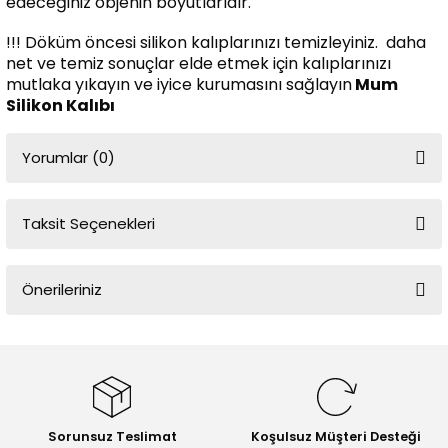
edeceğiniz objenin boyutlarıdır.
!!! Döküm öncesi silikon kalıplarınızı temizleyiniz. daha
net ve temiz sonuçlar elde etmek için kalıplarınızı
mutlaka yıkayın ve iyice kurumasını sağlayın
Mum
Silikon Kalıbı
Yorumlar (0)
Taksit Seçenekleri
Bu ürüne ilk yorumu siz yapın!
Önerileriniz
Yorum Yaz
Bu ürünün fiyat bilgisi, resim, ürün açıklamalarında ve diğer
konularda yetersiz gördüğünüz noktaları öneri formunu kullanarak
tarafımıza iletebilirsiniz.
Görüş ve önerileriniz için teşekkür ederiz.
Sorunsuz Teslimat
Koşulsuz Müşteri Desteği
Ürün resmi kalitesiz, bozuk veya görüntülenemiyor.