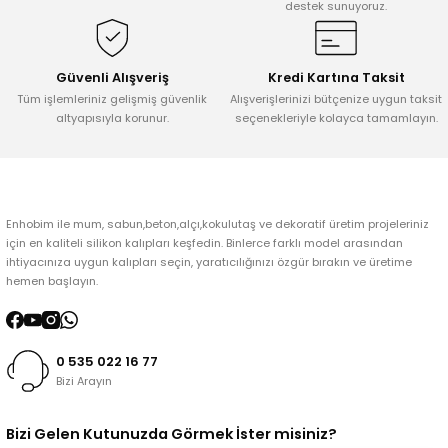
destek sunuyoruz.
Ürün bilgilerinde hatalar bulunuyor.
Ürün fiyatı diğer sitelerden daha pahalı.
Bu ürüne benzer farklı alternatifler olmalı.
Güvenli Alışveriş
Kredi Kartına Taksit
Tüm işlemleriniz gelişmiş güvenlik
Alışverişlerinizi bütçenize uygun taksit
altyapısıyla korunur.
seçenekleriyle kolayca tamamlayın.
Gönder
Enhobim ile mum, sabun,beton,alçı,kokulutaş ve dekoratif üretim projeleriniz
için en kaliteli silikon kalıpları keşfedin. Binlerce farklı model arasından
ihtiyacınıza uygun kalıpları seçin, yaratıcılığınızı özgür bırakın ve üretime
hemen başlayın.
0 535 022 16 77
Bizi Arayın
Bizi Gelen Kutunuzda Görmek İster misiniz?