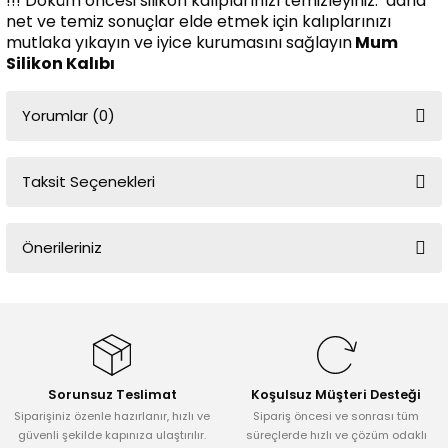
!!! Döküm öncesi silikon kalıplarınızı temizleyiniz. daha
net ve temiz sonuçlar elde etmek için kalıplarınızı
mutlaka yıkayın ve iyice kurumasını sağlayın
Mum
Silikon Kalıbı
Yorumlar (0)
Taksit Seçenekleri
Bu ürüne ilk yorumu siz yapın!
Önerileriniz
Yorum Yaz
Bu ürünün fiyat bilgisi, resim, ürün açıklamalarında ve diğer
konularda yetersiz gördüğünüz noktaları öneri formunu kullanarak
tarafımıza iletebilirsiniz.
Görüş ve önerileriniz için teşekkür ederiz.
Sorunsuz Teslimat
Koşulsuz Müşteri Desteği
Ürün resmi kalitesiz, bozuk veya görüntülenemiyor.
Siparişiniz özenle hazırlanır, hızlı ve
Sipariş öncesi ve sonrası tüm
Ürün açıklamasında eksik bilgiler bulunuyor.
güvenli şekilde kapınıza ulaştırılır.
süreçlerde hızlı ve çözüm odaklı