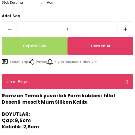
Stok Durumu
Var
Tepsi / Tabak / Peçetelik Kalıpları
Balon Kalıpları
Adet Seç
Dekorasyon Aplik Kalıpları
Tütsülük Silikonkalıpları
Sepete Ekle
Hemen Al
Mum Kabı & Mumluk Silikon Kalıpları
Yorum Yap
Paylaş
Fiyatı Düşünce Haber Ver
Pano, Tabanlık Silikon Kalıpları
Ürün Bilgisi
Ramzan Temalı yuvarlak Form kubbesi hİlal
Desenli mescit Mum Silikon Kalıbı
BOYUTLAR:
Çap: 9,5cm
Kalınlık: 2,5cm