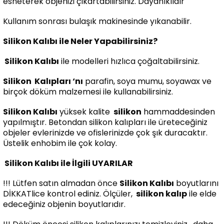
esneterek objenizi çıkartabilirsiniz. Dayanıklıdır
Kullanım sonrası bulaşık makinesinde yıkanabilir.
Silikon Kalıbı ile Neler Yapabilirsiniz?
Silikon Kalıbı
ile modelleri hızlıca çoğaltabilirsiniz.
Silikon
Kalıpları ‘nı
parafin, soya mumu, soyawax ve
birçok döküm malzemesi ile kullanabilirsiniz.
Silikon Kalıbı
yüksek kalite
silikon
hammaddesinden
yapılmıştır. Betondan silikon kalıpları ile üreteceğiniz
objeler evlerinizde ve ofislerinizde çok şık duracaktır.
Üstelik enhobim ile çok kolay.
Silikon Kalıbı ile İlgili UYARILAR
!!! Lütfen satın almadan önce
Silikon Kalıbı
boyutlarını
DİKKATlice kontrol ediniz. Ölçüler,
silikon kalıp
ile elde
edeceğiniz objenin boyutlarıdır.