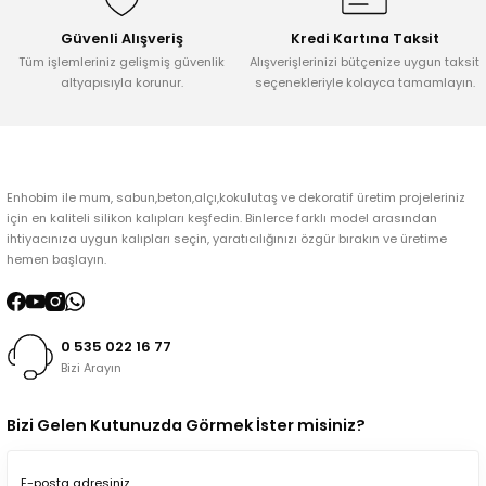
Bu ürüne benzer farklı alternatifler olmalı.
Güvenli Alışveriş
Kredi Kartına Taksit
Tüm işlemleriniz gelişmiş güvenlik
Alışverişlerinizi bütçenize uygun taksit
altyapısıyla korunur.
seçenekleriyle kolayca tamamlayın.
Gönder
Enhobim ile mum, sabun,beton,alçı,kokulutaş ve dekoratif üretim projeleriniz
için en kaliteli silikon kalıpları keşfedin. Binlerce farklı model arasından
ihtiyacınıza uygun kalıpları seçin, yaratıcılığınızı özgür bırakın ve üretime
hemen başlayın.
0 535 022 16 77
Bizi Arayın
Bizi Gelen Kutunuzda Görmek İster misiniz?