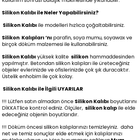
Kullanım sonrası bulaşık makinesinde yıkanabilir.
Silikon Kalıbı ile Neler Yapabilirsiniz?
Silikon Kalıbı
ile modelleri hızlıca çoğaltabilirsiniz.
Silikon
Kalıpları ‘nı
parafin, soya mumu, soyawax ve
birçok döküm malzemesi ile kullanabilirsiniz.
Silikon Kalıbı
yüksek kalite
silikon
hammaddesinden
yapılmıştır. Betondan silikon kalıpları ile üreteceğiniz
objeler evlerinizde ve ofislerinizde çok şık duracaktır.
Üstelik enhobim ile çok kolay.
Silikon Kalıbı ile İlgili UYARILAR
!!! Lütfen satın almadan önce
Silikon Kalıbı
boyutlarını
DİKKATlice kontrol ediniz. Ölçüler,
silikon kalıp
ile elde
edeceğiniz objenin boyutlarıdır.
!!! Döküm öncesi silikon kalıplarınızı temizleyiniz. daha
net ve temiz sonuçlar elde etmek için kalıplarınızı