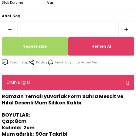
Stok Durumu
Var
Tepsi / Tabak / Peçetelik Kalıpları
Balon Kalıpları
Adet Seç
Dekorasyon Aplik Kalıpları
Tütsülük Silikonkalıpları
Sepete Ekle
Hemen Al
Mum Kabı & Mumluk Silikon Kalıpları
Yorum Yap
Paylaş
Fiyatı Düşünce Haber Ver
Pano, Tabanlık Silikon Kalıpları
Ürün Bilgisi
Ramzan Temalı yuvarlak Form Sahra Mescit ve
Hilal Desenli Mum Silikon Kalıbı
BOYUTLAR:
Çap: 8cm
Kalınlık: 2cm
Mum ağırlık: 90gr Takribi