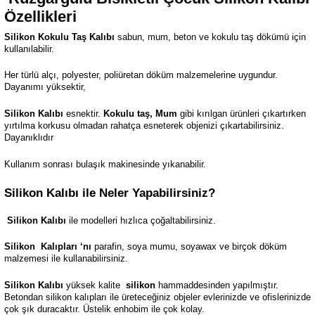
Özellikleri
Silikon Kokulu Taş Kalıbı
sabun, mum, beton ve kokulu taş dökümü için
kullanılabilir.
Her türlü alçı, polyester, poliüretan döküm malzemelerine uygundur.
Dayanımı yüksektir,
Silikon Kalıbı
esnektir.
Kokulu taş, Mum
gibi kırılgan ürünleri çıkartırken
yırtılma korkusu olmadan rahatça esneterek objenizi çıkartabilirsiniz.
Dayanıklıdır
Kullanım sonrası bulaşık makinesinde yıkanabilir.
Silikon Kalıbı ile Neler Yapabilirsiniz?
Silikon Kalıbı
ile modelleri hızlıca çoğaltabilirsiniz.
Silikon
Kalıpları ‘nı
parafin, soya mumu, soyawax ve birçok döküm
malzemesi ile kullanabilirsiniz.
Silikon Kalıbı
yüksek kalite
silikon
hammaddesinden yapılmıştır.
Betondan silikon kalıpları ile üreteceğiniz objeler evlerinizde ve ofislerinizde
çok şık duracaktır. Üstelik enhobim ile çok kolay.