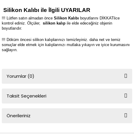
Silikon Kalıbı ile İlgili UYARILAR
!!! Lütfen satın almadan önce
Silikon Kalıbı
boyutlarını DİKKATlice
kontrol ediniz. Ölçüler,
silikon kalıp
ile elde edeceğiniz objenin
boyutlarıdır.
!!! Döküm öncesi silikon kalıplarınızı temizleyiniz. daha net ve temiz
sonuçlar elde etmek için kalıplarınızı mutlaka yıkayın ve iyice kurumasını
sağlayın.
Yorumlar (0)
Taksit Seçenekleri
Bu ürüne ilk yorumu siz yapın!
Önerileriniz
Yorum Yaz
Bu ürünün fiyat bilgisi, resim, ürün açıklamalarında ve diğer