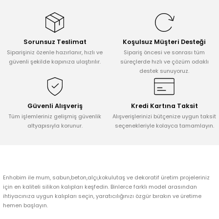
konularda yetersiz gördüğünüz noktaları öneri formunu kullanarak
tarafımıza iletebilirsiniz.
Görüş ve önerileriniz için teşekkür ederiz.
Sorunsuz Teslimat
Koşulsuz Müşteri Desteği
Ürün resmi kalitesiz, bozuk veya görüntülenemiyor.
Siparişiniz özenle hazırlanır, hızlı ve
Sipariş öncesi ve sonrası tüm
Ürün açıklamasında eksik bilgiler bulunuyor.
güvenli şekilde kapınıza ulaştırılır.
süreçlerde hızlı ve çözüm odaklı
destek sunuyoruz.
Ürün bilgilerinde hatalar bulunuyor.
Ürün fiyatı diğer sitelerden daha pahalı.
Bu ürüne benzer farklı alternatifler olmalı.
Güvenli Alışveriş
Kredi Kartına Taksit
Tüm işlemleriniz gelişmiş güvenlik
Alışverişlerinizi bütçenize uygun taksit
altyapısıyla korunur.
seçenekleriyle kolayca tamamlayın.
Gönder
Enhobim ile mum, sabun,beton,alçı,kokulutaş ve dekoratif üretim projeleriniz
için en kaliteli silikon kalıpları keşfedin. Binlerce farklı model arasından
ihtiyacınıza uygun kalıpları seçin, yaratıcılığınızı özgür bırakın ve üretime
hemen başlayın.