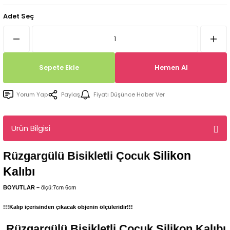
Tepsi / Tabak / Peçetelik Kalıpları
Balon Kalıpları
Adet Seç
Dekorasyon Aplik Kalıpları
Tütsülük Silikonkalıpları
Sepete Ekle
Hemen Al
Mum Kabı & Mumluk Silikon Kalıpları
Yorum Yap
Paylaş
Fiyatı Düşünce Haber Ver
Pano, Tabanlık Silikon Kalıpları
Ürün Bilgisi
Silikon
Rüzgargülü Bisikletli Çocuk
Kalıbı
BOYUTLAR –
ölçü:7cm 6cm
!!!Kalıp içerisinden çıkacak objenin ölçüleridir!!!
Rüzgargülü Bisikletli Çocuk
Silikon Kalıbı