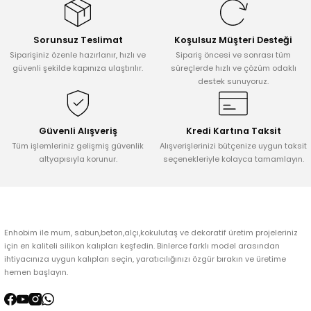
Görüş ve önerileriniz için teşekkür ederiz.
Sorunsuz Teslimat
Koşulsuz Müşteri Desteği
Ürün resmi kalitesiz, bozuk veya görüntülenemiyor.
Siparişiniz özenle hazırlanır, hızlı ve
Sipariş öncesi ve sonrası tüm
Ürün açıklamasında eksik bilgiler bulunuyor.
güvenli şekilde kapınıza ulaştırılır.
süreçlerde hızlı ve çözüm odaklı
destek sunuyoruz.
Ürün bilgilerinde hatalar bulunuyor.
Ürün fiyatı diğer sitelerden daha pahalı.
Bu ürüne benzer farklı alternatifler olmalı.
Güvenli Alışveriş
Kredi Kartına Taksit
Tüm işlemleriniz gelişmiş güvenlik
Alışverişlerinizi bütçenize uygun taksit
altyapısıyla korunur.
seçenekleriyle kolayca tamamlayın.
Gönder
Enhobim ile mum, sabun,beton,alçı,kokulutaş ve dekoratif üretim projeleriniz
için en kaliteli silikon kalıpları keşfedin. Binlerce farklı model arasından
ihtiyacınıza uygun kalıpları seçin, yaratıcılığınızı özgür bırakın ve üretime
hemen başlayın.