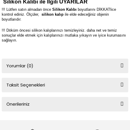
Silikon Kalıbı ile İlgili UYARILAR
!!! Lütfen satın almadan önce
Silikon Kalıbı
boyutlarını DİKKATlice
kontrol ediniz. Ölçüler,
silikon kalıp
ile elde edeceğiniz objenin
boyutlarıdır.
!!! Döküm öncesi silikon kalıplarınızı temizleyiniz. daha net ve temiz
sonuçlar elde etmek için kalıplarınızı mutlaka yıkayın ve iyice kurumasını
sağlayın.
Yorumlar (0)
Taksit Seçenekleri
Bu ürüne ilk yorumu siz yapın!
Önerileriniz
Yorum Yaz
Bu ürünün fiyat bilgisi, resim, ürün açıklamalarında ve diğer
konularda yetersiz gördüğünüz noktaları öneri formunu kullanarak
tarafımıza iletebilirsiniz.