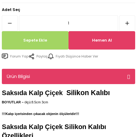
Tepsi / Tabak / Peçetelik Kalıpları
Balon Kalıpları
Adet Seç
Dekorasyon Aplik Kalıpları
Tütsülük Silikonkalıpları
Sepete Ekle
Hemen Al
Mum Kabı & Mumluk Silikon Kalıpları
Yorum Yap
Paylaş
Fiyatı Düşünce Haber Ver
Pano, Tabanlık Silikon Kalıpları
Ürün Bilgisi
Silikon Kalıbı
Saksıda Kalp Çiçek
BOYUTLAR –
ölçü:8.5cm 3cm
!!!Kalıp içerisinden çıkacak objenin ölçüleridir!!!
Saksıda Kalp Çiçek
Silikon Kalıbı
Özellikleri