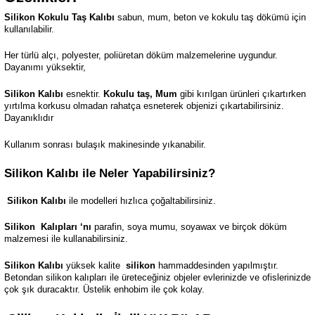
Silikon Kokulu Taş Kalıbı
sabun, mum, beton ve kokulu taş dökümü için
kullanılabilir.
Her türlü alçı, polyester, poliüretan döküm malzemelerine uygundur.
Dayanımı yüksektir,
Silikon Kalıbı
esnektir.
Kokulu taş, Mum
gibi kırılgan ürünleri çıkartırken
yırtılma korkusu olmadan rahatça esneterek objenizi çıkartabilirsiniz.
Dayanıklıdır
Kullanım sonrası bulaşık makinesinde yıkanabilir.
Silikon Kalıbı ile Neler Yapabilirsiniz?
Silikon Kalıbı
ile modelleri hızlıca çoğaltabilirsiniz.
Silikon
Kalıpları ‘nı
parafin, soya mumu, soyawax ve birçok döküm
malzemesi ile kullanabilirsiniz.
Silikon Kalıbı
yüksek kalite
silikon
hammaddesinden yapılmıştır.
Betondan silikon kalıpları ile üreteceğiniz objeler evlerinizde ve ofislerinizde
çok şık duracaktır. Üstelik enhobim ile çok kolay.