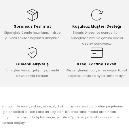
konularda yetersiz gördüğünüz noktaları öneri formunu kullanarak
tarafımıza iletebilirsiniz.
Görüş ve önerileriniz için teşekkür ederiz.
Sorunsuz Teslimat
Koşulsuz Müşteri Desteği
Ürün resmi kalitesiz, bozuk veya görüntülenemiyor.
Siparişiniz özenle hazırlanır, hızlı ve
Sipariş öncesi ve sonrası tüm
Ürün açıklamasında eksik bilgiler bulunuyor.
güvenli şekilde kapınıza ulaştırılır.
süreçlerde hızlı ve çözüm odaklı
destek sunuyoruz.
Ürün bilgilerinde hatalar bulunuyor.
Ürün fiyatı diğer sitelerden daha pahalı.
Bu ürüne benzer farklı alternatifler olmalı.
Güvenli Alışveriş
Kredi Kartına Taksit
Tüm işlemleriniz gelişmiş güvenlik
Alışverişlerinizi bütçenize uygun taksit
altyapısıyla korunur.
seçenekleriyle kolayca tamamlayın.
Gönder
Enhobim ile mum, sabun,beton,alçı,kokulutaş ve dekoratif üretim projeleriniz
için en kaliteli silikon kalıpları keşfedin. Binlerce farklı model arasından
ihtiyacınıza uygun kalıpları seçin, yaratıcılığınızı özgür bırakın ve üretime
hemen başlayın.