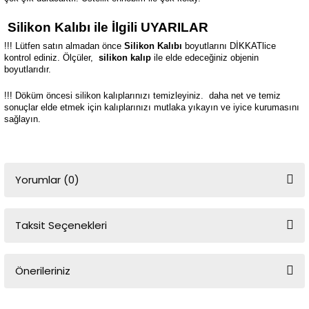
Silikon Kalıbı ile İlgili UYARILAR
!!! Lütfen satın almadan önce
Silikon Kalıbı
boyutlarını DİKKATlice
kontrol ediniz. Ölçüler,
silikon kalıp
ile elde edeceğiniz objenin
boyutlarıdır.
!!! Döküm öncesi silikon kalıplarınızı temizleyiniz.
daha net ve temiz
sonuçlar elde etmek için kalıplarınızı mutlaka yıkayın ve iyice kurumasını
sağlayın.
Yorumlar (0)
Taksit Seçenekleri
Bu ürüne ilk yorumu siz yapın!
Önerileriniz
Yorum Yaz
Bu ürünün fiyat bilgisi, resim, ürün açıklamalarında ve diğer