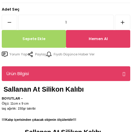
Tepsi / Tabak / Peçetelik Kalıpları
Balon Kalıpları
Adet Seç
Dekorasyon Aplik Kalıpları
Tütsülük Silikonkalıpları
Sepete Ekle
Hemen Al
Mum Kabı & Mumluk Silikon Kalıpları
Yorum Yap
Paylaş
Fiyatı Düşünce Haber Ver
Pano, Tabanlık Silikon Kalıpları
Ürün Bilgisi
Sallanan At
Silikon Kalıbı
BOYUTLAR –
Ölçü: 11cm x 9 cm
taş ağırlık: 150gr takribi
!!!Kalıp içerisinden çıkacak objenin ölçüleridir!!!