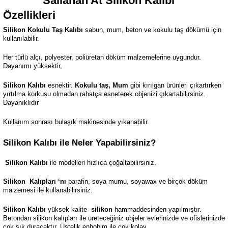
Sallanan At
Silikon Kalıbı
Özellikleri
Silikon Kokulu Taş Kalıbı
sabun, mum, beton ve kokulu taş dökümü için
kullanılabilir.
Her türlü alçı, polyester, poliüretan döküm malzemelerine uygundur.
Dayanımı yüksektir,
Silikon Kalıbı
esnektir.
Kokulu taş, Mum
gibi kırılgan ürünleri çıkartırken
yırtılma korkusu olmadan rahatça esneterek objenizi çıkartabilirsiniz.
Dayanıklıdır
Kullanım sonrası bulaşık makinesinde yıkanabilir.
Silikon Kalıbı ile Neler Yapabilirsiniz?
Silikon Kalıbı
ile modelleri hızlıca çoğaltabilirsiniz.
Silikon
Kalıpları ‘nı
parafin, soya mumu, soyawax ve birçok döküm
malzemesi ile kullanabilirsiniz.
Silikon Kalıbı
yüksek kalite
silikon
hammaddesinden yapılmıştır.
Betondan silikon kalıpları ile üreteceğiniz objeler evlerinizde ve ofislerinizde
çok şık duracaktır. Üstelik enhobim ile çok kolay.