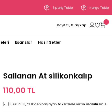
Sipariş Takip
Kargo Takip
Kayıt Ol,
Giriş Yap
eleri
Esanslar
Hazır Setler
Sallanan At silikonkalıp
110,00 TL
Bu ürünü 11,73 TL’den başlayan
taksitlerle satın alabilirsiniz.