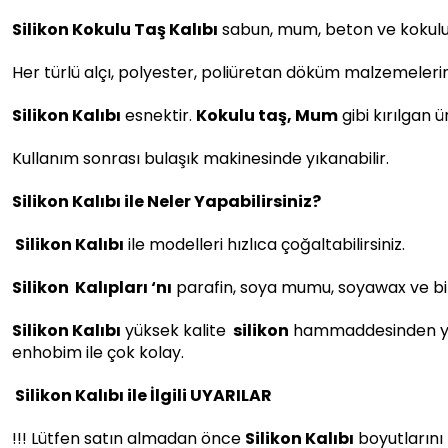
Silikon Kokulu Taş Kalıbı
sabun, mum, beton ve kokulu t
Her türlü alçı, polyester, poliüretan döküm malzemeleri
Silikon Kalıbı
esnektir.
Kokulu taş, Mum
gibi kırılgan 
Kullanım sonrası bulaşık makinesinde yıkanabilir.
Silikon Kalıbı ile Neler Yapabilirsiniz?
Silikon Kalıbı
ile modelleri hızlıca çoğaltabilirsiniz.
Silikon
Kalıpları ‘nı
parafin, soya mumu, soyawax ve bir
Silikon Kalıbı
yüksek kalite
silikon
hammaddesinden yapılm
enhobim ile çok kolay.
Silikon Kalıbı ile İlgili UYARILAR
!!! Lütfen satın almadan önce
Silikon Kalıbı
boyutlarını 