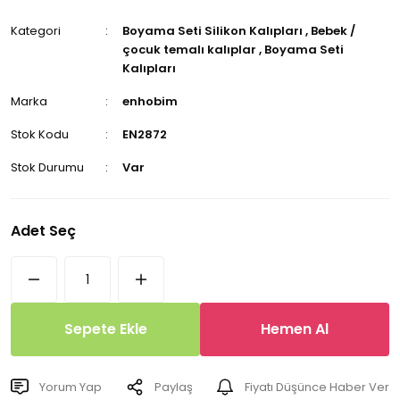
Kategori
Boyama Seti Silikon Kalıpları
,
Bebek /
çocuk temalı kalıplar
,
Boyama Seti
Kalıpları
Marka
enhobim
Stok Kodu
EN2872
Stok Durumu
Var
Adet Seç
Sepete Ekle
Hemen Al
Yorum Yap
Paylaş
Fiyatı Düşünce Haber Ver