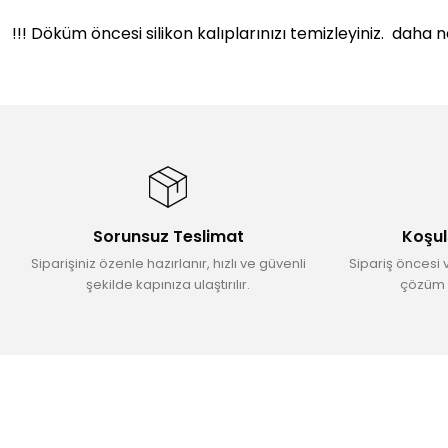
!!! Döküm öncesi silikon kalıplarınızı temizleyiniz. daha
Bu ürünün fiyat bilgisi, resim, ürün açıklamalarında ve diğer konular
Görüş ve önerileriniz için teşekkür ederiz.
Ürün resmi kalitesiz, bozuk veya görüntülenemiyor.
Ürün açıklamasında eksik bilgiler bulunuyor.
Ürün bilgilerinde hatalar bulunuyor.
Sorunsuz Teslimat
Koşul
Ürün fiyatı diğer sitelerden daha pahalı.
Siparişiniz özenle hazırlanır, hızlı ve güvenli
Sipariş öncesi 
Bu ürüne benzer farklı alternatifler olmalı.
şekilde kapınıza ulaştırılır.
çözüm 