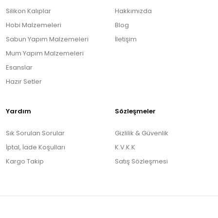
Silikon Kalıplar
Hakkımızda
Hobi Malzemeleri
Blog
Sabun Yapım Malzemeleri
İletişim
Mum Yapım Malzemeleri
Esanslar
Hazır Setler
Yardım
Sözleşmeler
Sık Sorulan Sorular
Gizlilik & Güvenlik
İptal, İade Koşulları
K.V.K.K
Kargo Takip
Satış Sözleşmesi