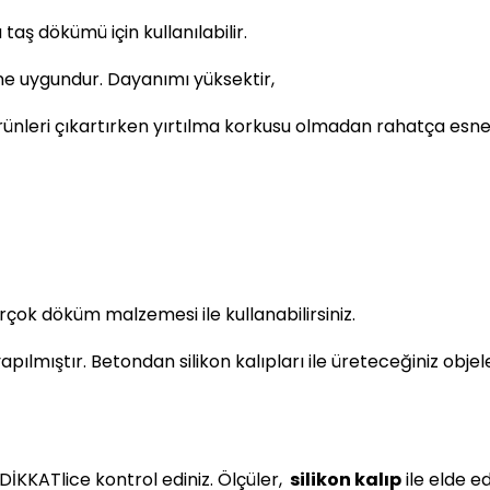
aş dökümü için kullanılabilir.
ne uygundur. Dayanımı yüksektir,
ürünleri çıkartırken yırtılma korkusu olmadan rahatça esnete
çok döküm malzemesi ile kullanabilirsiniz.
ıştır. Betondan silikon kalıpları ile üreteceğiniz objeler 
DİKKATlice kontrol ediniz. Ölçüler,
silikon kalıp
ile elde e