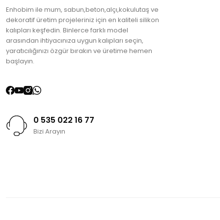
Enhobim ile mum, sabun,beton,alçı,kokulutaş ve
dekoratif üretim projeleriniz için en kaliteli silikon
kalıpları keşfedin. Binlerce farklı model
arasından ihtiyacınıza uygun kalıpları seçin,
yaratıcılığınızı özgür bırakın ve üretime hemen
başlayın.
0 535 022 16 77
Bizi Arayın