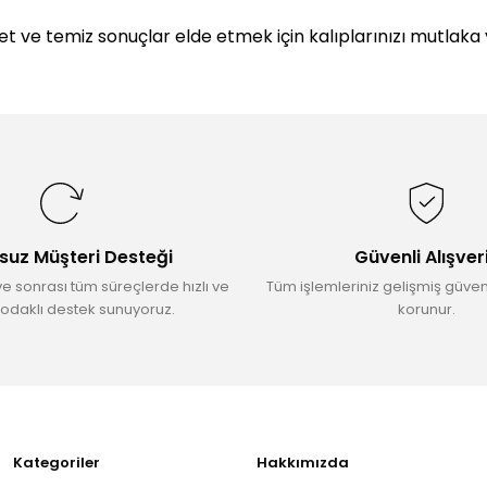
 net ve temiz sonuçlar elde etmek için kalıplarınızı mutlaka
da yetersiz gördüğünüz noktaları öneri formunu kullanarak tarafımıza il
Bu ürüne ilk yorumu siz yapın!
Yorum Yaz
suz Müşteri Desteği
Güvenli Alışver
ve sonrası tüm süreçlerde hızlı ve
Tüm işlemleriniz gelişmiş güvenl
odaklı destek sunuyoruz.
korunur.
Gönder
Kategoriler
Hakkımızda