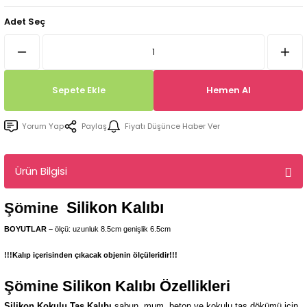
Tepsi / Tabak / Peçetelik Kalıpları
Balon Kalıpları
Adet Seç
Dekorasyon Aplik Kalıpları
Tütsülük Silikonkalıpları
Sepete Ekle
Hemen Al
Mum Kabı & Mumluk Silikon Kalıpları
Yorum Yap
Paylaş
Fiyatı Düşünce Haber Ver
Pano, Tabanlık Silikon Kalıpları
Ürün Bilgisi
Silikon Kalıbı
Şömine
BOYUTLAR –
ölçü: uzunluk 8.5cm
genişlik 6.5
cm
!!!Kalıp içerisinden çıkacak objenin ölçüleridir!!!
Şömine
Silikon Kalıbı Özellikleri
Silikon Kokulu Taş Kalıbı
sabun, mum, beton ve kokulu taş dökümü için