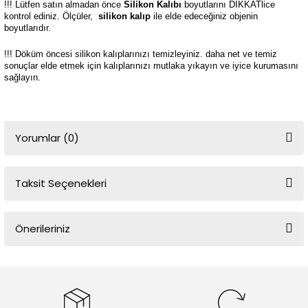
!!! Lütfen satın almadan önce
Silikon Kalıbı
boyutlarını DİKKATlice
kontrol ediniz. Ölçüler,
silikon kalıp
ile elde edeceğiniz objenin
boyutlarıdır.
!!! Döküm öncesi silikon kalıplarınızı temizleyiniz. daha net ve temiz
sonuçlar elde etmek için kalıplarınızı mutlaka yıkayın ve iyice kurumasını
sağlayın.
Yorumlar (0)
Taksit Seçenekleri
Bu ürüne ilk yorumu siz yapın!
Önerileriniz
Yorum Yaz
Bu ürünün fiyat bilgisi, resim, ürün açıklamalarında ve diğer
konularda yetersiz gördüğünüz noktaları öneri formunu kullanarak
tarafımıza iletebilirsiniz.
Görüş ve önerileriniz için teşekkür ederiz.