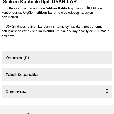
Silikon Kalıbı ile İlgili UYARILAR
!!! Lütfen satın almadan önce
Silikon Kalıbı
boyutlarını DİKKATlice
kontrol ediniz. Ölçüler,
silikon kalıp
ile elde edeceğiniz objenin
boyutlarıdır.
!!! Döküm öncesi silikon kalıplarınızı temizleyiniz. daha net ve temiz
sonuçlar elde etmek için kalıplarınızı mutlaka yıkayın ve iyice kurumasını
sağlayın.
Yorumlar (0)
Taksit Seçenekleri
Bu ürüne ilk yorumu siz yapın!
Önerileriniz
Yorum Yaz
Bu ürünün fiyat bilgisi, resim, ürün açıklamalarında ve diğer
konularda yetersiz gördüğünüz noktaları öneri formunu kullanarak
tarafımıza iletebilirsiniz.