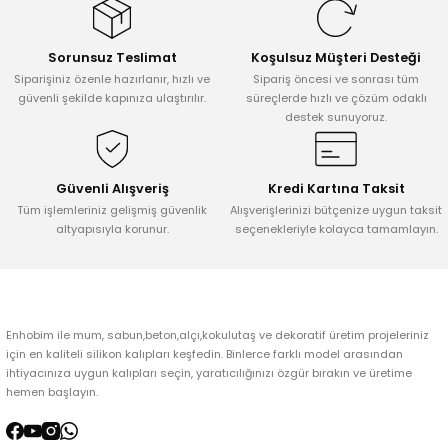
Görüş ve önerileriniz için teşekkür ederiz.
Sorunsuz Teslimat
Koşulsuz Müşteri Desteği
Ürün resmi kalitesiz, bozuk veya görüntülenemiyor.
Siparişiniz özenle hazırlanır, hızlı ve
Sipariş öncesi ve sonrası tüm
Ürün açıklamasında eksik bilgiler bulunuyor.
güvenli şekilde kapınıza ulaştırılır.
süreçlerde hızlı ve çözüm odaklı
destek sunuyoruz.
Ürün bilgilerinde hatalar bulunuyor.
Ürün fiyatı diğer sitelerden daha pahalı.
Bu ürüne benzer farklı alternatifler olmalı.
Güvenli Alışveriş
Kredi Kartına Taksit
Tüm işlemleriniz gelişmiş güvenlik
Alışverişlerinizi bütçenize uygun taksit
altyapısıyla korunur.
seçenekleriyle kolayca tamamlayın.
Gönder
Enhobim ile mum, sabun,beton,alçı,kokulutaş ve dekoratif üretim projeleriniz
için en kaliteli silikon kalıpları keşfedin. Binlerce farklı model arasından
ihtiyacınıza uygun kalıpları seçin, yaratıcılığınızı özgür bırakın ve üretime
hemen başlayın.