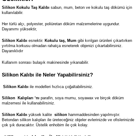
Silikon Kokulu Taş Kalıbı
sabun, mum, beton ve kokulu taş dökümü için
kullanılabilir.
Her türlü alçı, polyester, poliüretan döküm malzemelerine uygundur.
Dayanımı yüksektir,
Silikon Kalıbı
esnektir.
Kokulu taş, Mum
gibi kırılgan ürünleri çıkartırken
yırtılma korkusu olmadan rahatça esneterek objenizi çıkartabilirsiniz.
Dayanıklıdır
Kullanım sonrası bulaşık makinesinde yıkanabilir.
Silikon Kalıbı ile Neler Yapabilirsiniz?
Silikon Kalıbı
ile modelleri hızlıca çoğaltabilirsiniz.
Silikon
Kalıpları ‘nı
parafin, soya mumu, soyawax ve birçok döküm
malzemesi ile kullanabilirsiniz.
Silikon Kalıbı
yüksek kalite
silikon
hammaddesinden yapılmıştır.
Betondan silikon kalıpları ile üreteceğiniz objeler evlerinizde ve ofislerinizde
çok şık duracaktır. Üstelik enhobim ile çok kolay.