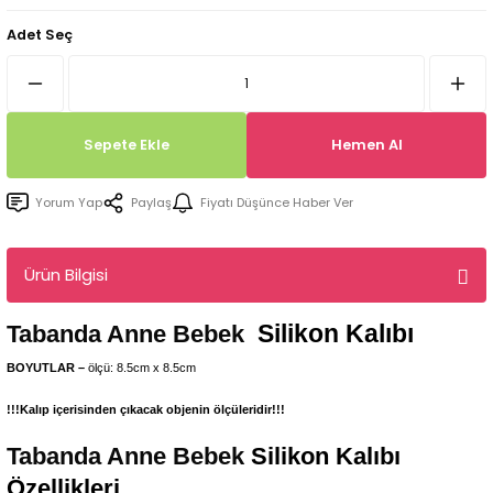
Tepsi / Tabak / Peçetelik Kalıpları
Balon Kalıpları
Adet Seç
Dekorasyon Aplik Kalıpları
Tütsülük Silikonkalıpları
Sepete Ekle
Hemen Al
Mum Kabı & Mumluk Silikon Kalıpları
Yorum Yap
Paylaş
Fiyatı Düşünce Haber Ver
Pano, Tabanlık Silikon Kalıpları
Ürün Bilgisi
Silikon Kalıbı
Tabanda Anne Bebek
BOYUTLAR –
ölçü: 8.5cm x 8.5cm
!!!Kalıp içerisinden çıkacak objenin ölçüleridir!!!
Tabanda Anne Bebek
Silikon Kalıbı
Özellikleri