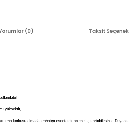
Yorumlar (0)
Taksit Seçenekl
lanılabilir.
mı yüksektir,
 yırtılma korkusu olmadan rahatça esneterek objenizi çıkartabilirsiniz. Dayanıkl