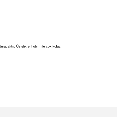
duracaktır. Üstelik enhobim ile çok kolay.
.
etebilirsiniz.