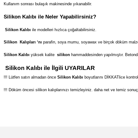
Kullanım sonrası bulaşık makinesinde yıkanabilir.
Silikon Kalıbı ile Neler Yapabilirsiniz?
Silikon Kalıbı
ile modelleri hızlıca çoğaltabilirsiniz.
Silikon
Kalıpları ‘nı
parafin, soya mumu, soyawax ve birçok döküm malzeme
Silikon Kalıbı
yüksek kalite
silikon
hammaddesinden yapılmıştır. Betondan s
Silikon Kalıbı ile İlgili UYARILAR
!!! Lütfen satın almadan önce
Silikon Kalıbı
boyutlarını DİKKATlice kontrol
!!! Döküm öncesi silikon kalıplarınızı temizleyiniz. daha net ve temiz sonuç
Bu ürünün fiyat bilgisi, resim, ürün açıklamalarında ve diğer konular
Görüş ve önerileriniz için teşekkür ederiz.