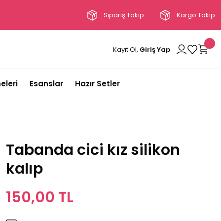
Sipariş Takip
Kargo Takip
Kayıt Ol,
Giriş Yap
eleri
Esanslar
Hazır Setler
Tabanda cici kız silikon
kalıp
150,00 TL