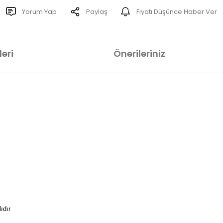
Yorum Yap
Paylaş
Fiyatı Düşünce Haber Ver
eri
Önerileriniz
ıdır