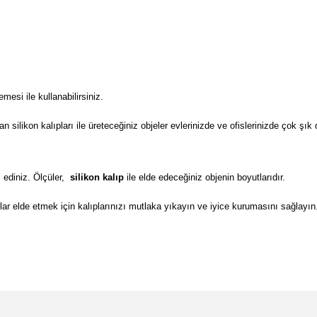
si ile kullanabilirsiniz.
ilikon kalıpları ile üreteceğiniz objeler evlerinizde ve ofislerinizde çok şık 
 ediniz. Ölçüler,
silikon kalıp
ile elde edeceğiniz objenin boyutlarıdır.
lar elde etmek için kalıplarınızı mutlaka yıkayın ve iyice kurumasını sağlayın
da yetersiz gördüğünüz noktaları öneri formunu kullanarak tarafımıza il
Bu ürüne ilk yorumu siz yapın!