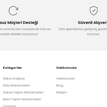
Yorum Yaz
suz Müşteri Desteği
Güvenli Alışver
ve sonrası tüm süreçlerde hızlı ve
Tüm işlemleriniz gelişmiş güvenl
odaklı destek sunuyoruz.
korunur.
Gönder
Kategoriler
Hakkımızda
Silikon Kalıplar
Hakkımızda
Hobi Malzemeleri
Blog
Sabun Yapım Malzemeleri
İletişim
Mum Yapım Malzemeleri
Esanslar