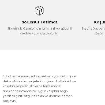
Ürün resmi kalitesiz, bozuk veya görüntülenemiyor.
Ürün açıklamasında eksik bilgiler bulunuyor.
Ürün bilgilerinde hatalar bulunuyor.
Sorunsuz Teslimat
Koşul
Ürün fiyatı diğer sitelerden daha pahalı.
Siparişiniz özenle hazırlanır, hızlı ve güvenli
Sipariş öncesi 
Bu ürüne benzer farklı alternatifler olmalı.
şekilde kapınıza ulaştırılır.
çözüm 
Enhobim ile mum, sabun,beton,alçı,kokulutaş ve
dekoratif üretim projeleriniz için en kaliteli silikon
kalıpları keşfedin. Binlerce farklı model
arasından ihtiyacınıza uygun kalıpları seçin,
yaratıcılığınızı özgür bırakın ve üretime hemen
başlayın.