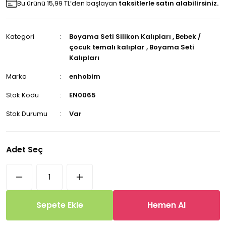
Bu ürünü 15,99 TL’den başlayan
taksitlerle satın alabilirsiniz.
Kategori
Boyama Seti Silikon Kalıpları
,
Bebek /
çocuk temalı kalıplar
,
Boyama Seti
Kalıpları
Marka
enhobim
Stok Kodu
EN0065
Stok Durumu
Var
Adet Seç
Sepete Ekle
Hemen Al