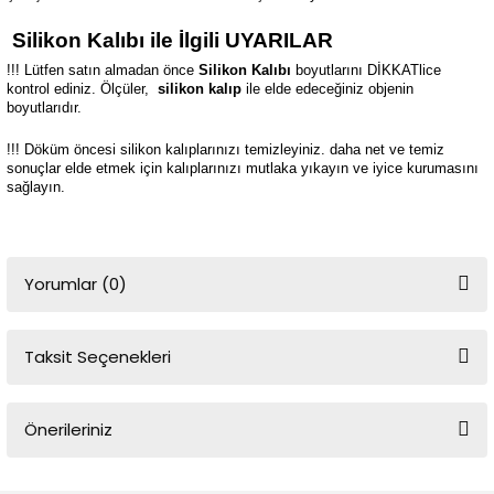
Silikon Kalıbı ile İlgili UYARILAR
!!! Lütfen satın almadan önce
Silikon Kalıbı
boyutlarını DİKKATlice
kontrol ediniz. Ölçüler,
silikon kalıp
ile elde edeceğiniz objenin
boyutlarıdır.
!!! Döküm öncesi silikon kalıplarınızı temizleyiniz. daha net ve temiz
sonuçlar elde etmek için kalıplarınızı mutlaka yıkayın ve iyice kurumasını
sağlayın.
Yorumlar (0)
Taksit Seçenekleri
Bu ürüne ilk yorumu siz yapın!
Önerileriniz
Yorum Yaz
Bu ürünün fiyat bilgisi, resim, ürün açıklamalarında ve diğer