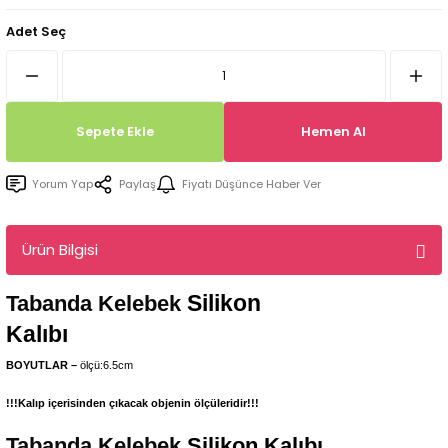
Tepsi / Tabak / Peçetelik Kalıpları
Balon Kalıpları
Adet Seç
Dekorasyon Aplik Kalıpları
Tütsülük Silikonkalıpları
Sepete Ekle
Hemen Al
Mum Kabı & Mumluk Silikon Kalıpları
Yorum Yap
Paylaş
Fiyatı Düşünce Haber Ver
Pano, Tabanlık Silikon Kalıpları
Ürün Bilgisi
Silikon
Tabanda Kelebek
Kalıbı
BOYUTLAR –
ölçü:6.5cm
!!!Kalıp içerisinden çıkacak objenin ölçüleridir!!!
Tabanda Kelebek
Silikon Kalıbı