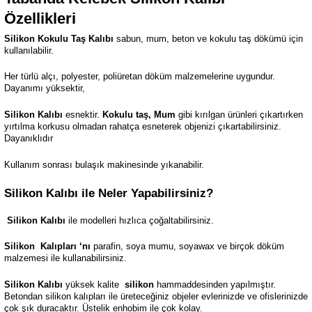
Özellikleri
Silikon Kokulu Taş Kalıbı
sabun, mum, beton ve kokulu taş dökümü için
kullanılabilir.
Her türlü alçı, polyester, poliüretan döküm malzemelerine uygundur.
Dayanımı yüksektir,
Silikon Kalıbı
esnektir.
Kokulu taş, Mum
gibi kırılgan ürünleri çıkartırken
yırtılma korkusu olmadan rahatça esneterek objenizi çıkartabilirsiniz.
Dayanıklıdır
Kullanım sonrası bulaşık makinesinde yıkanabilir.
Silikon Kalıbı ile Neler Yapabilirsiniz?
Silikon Kalıbı
ile modelleri hızlıca çoğaltabilirsiniz.
Silikon
Kalıpları ‘nı
parafin, soya mumu, soyawax ve birçok döküm
malzemesi ile kullanabilirsiniz.
Silikon Kalıbı
yüksek kalite
silikon
hammaddesinden yapılmıştır.
Betondan silikon kalıpları ile üreteceğiniz objeler evlerinizde ve ofislerinizde
çok şık duracaktır. Üstelik enhobim ile çok kolay.