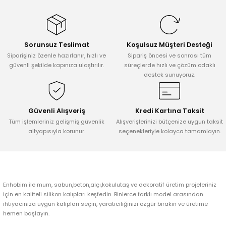
konularda yetersiz gördüğünüz noktaları öneri formunu kullanarak
tarafımıza iletebilirsiniz.
Görüş ve önerileriniz için teşekkür ederiz.
Sorunsuz Teslimat
Koşulsuz Müşteri Desteği
Ürün resmi kalitesiz, bozuk veya görüntülenemiyor.
Siparişiniz özenle hazırlanır, hızlı ve
Sipariş öncesi ve sonrası tüm
Ürün açıklamasında eksik bilgiler bulunuyor.
güvenli şekilde kapınıza ulaştırılır.
süreçlerde hızlı ve çözüm odaklı
destek sunuyoruz.
Ürün bilgilerinde hatalar bulunuyor.
Ürün fiyatı diğer sitelerden daha pahalı.
Bu ürüne benzer farklı alternatifler olmalı.
Güvenli Alışveriş
Kredi Kartına Taksit
Tüm işlemleriniz gelişmiş güvenlik
Alışverişlerinizi bütçenize uygun taksit
altyapısıyla korunur.
seçenekleriyle kolayca tamamlayın.
Gönder
Enhobim ile mum, sabun,beton,alçı,kokulutaş ve dekoratif üretim projeleriniz
için en kaliteli silikon kalıpları keşfedin. Binlerce farklı model arasından
ihtiyacınıza uygun kalıpları seçin, yaratıcılığınızı özgür bırakın ve üretime
hemen başlayın.