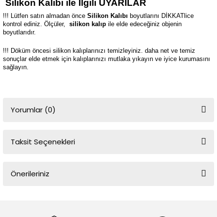
Silikon Kalıbı ile İlgili UYARILAR
!!! Lütfen satın almadan önce
Silikon Kalıbı
boyutlarını DİKKATlice
kontrol ediniz. Ölçüler,
silikon kalıp
ile elde edeceğiniz objenin
boyutlarıdır.
!!! Döküm öncesi silikon kalıplarınızı temizleyiniz. daha net ve temiz
sonuçlar elde etmek için kalıplarınızı mutlaka yıkayın ve iyice kurumasını
sağlayın.
Yorumlar (0)
Taksit Seçenekleri
Bu ürüne ilk yorumu siz yapın!
Önerileriniz
Yorum Yaz
Bu ürünün fiyat bilgisi, resim, ürün açıklamalarında ve diğer
konularda yetersiz gördüğünüz noktaları öneri formunu kullanarak
tarafımıza iletebilirsiniz.