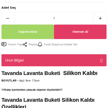
Tepsi / Tabak / Peçetelik Kalıpları
Balon Kalıpları
Adet Seç
Dekorasyon Aplik Kalıpları
Tütsülük Silikonkalıpları
Sepete Ekle
Hemen Al
Mum Kabı & Mumluk Silikon Kalıpları
Yorum Yap
Paylaş
Fiyatı Düşünce Haber Ver
Pano, Tabanlık Silikon Kalıpları
Ürün Bilgisi
Silikon Kalıbı
Tavanda Lavanta Buketi
BOYUTLAR –
ölçü: 9cm
7.5
cm
!!!Kalıp içerisinden çıkacak objenin ölçüleridir!!!
Tavanda Lavanta Buketi
Silikon Kalıbı
Özellikleri