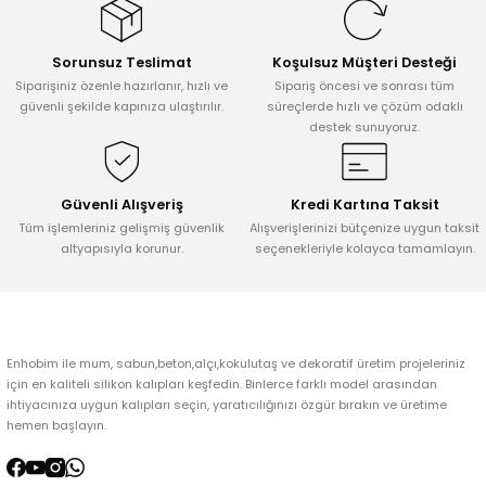
Görüş ve önerileriniz için teşekkür ederiz.
Sorunsuz Teslimat
Koşulsuz Müşteri Desteği
Ürün resmi kalitesiz, bozuk veya görüntülenemiyor.
Siparişiniz özenle hazırlanır, hızlı ve
Sipariş öncesi ve sonrası tüm
Ürün açıklamasında eksik bilgiler bulunuyor.
güvenli şekilde kapınıza ulaştırılır.
süreçlerde hızlı ve çözüm odaklı
destek sunuyoruz.
Ürün bilgilerinde hatalar bulunuyor.
Ürün fiyatı diğer sitelerden daha pahalı.
Bu ürüne benzer farklı alternatifler olmalı.
Güvenli Alışveriş
Kredi Kartına Taksit
Tüm işlemleriniz gelişmiş güvenlik
Alışverişlerinizi bütçenize uygun taksit
altyapısıyla korunur.
seçenekleriyle kolayca tamamlayın.
Gönder
Enhobim ile mum, sabun,beton,alçı,kokulutaş ve dekoratif üretim projeleriniz
için en kaliteli silikon kalıpları keşfedin. Binlerce farklı model arasından
ihtiyacınıza uygun kalıpları seçin, yaratıcılığınızı özgür bırakın ve üretime
hemen başlayın.