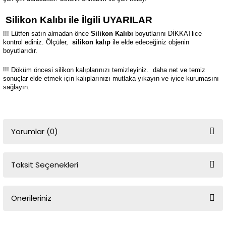
Silikon Kalıbı ile İlgili UYARILAR
!!! Lütfen satın almadan önce
Silikon Kalıbı
boyutlarını DİKKATlice
kontrol ediniz. Ölçüler,
silikon kalıp
ile elde edeceğiniz objenin
boyutlarıdır.
!!! Döküm öncesi silikon kalıplarınızı temizleyiniz.
daha net ve temiz
sonuçlar elde etmek için kalıplarınızı mutlaka yıkayın ve iyice kurumasını
sağlayın.
Yorumlar (0)
Taksit Seçenekleri
Bu ürüne ilk yorumu siz yapın!
Önerileriniz
Yorum Yaz
Bu ürünün fiyat bilgisi, resim, ürün açıklamalarında ve diğer