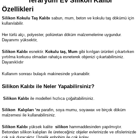
Teraryum Ev
Silikon Kalıbı
Özellikleri
Silikon Kokulu Taş Kalıbı
sabun, mum, beton ve kokulu taş dökümü için
kullanılabilir.
Her türlü alçı, polyester, poliüretan döküm malzemelerine uygundur.
Dayanımı yüksektir,
Silikon Kalıbı
esnektir.
Kokulu taş, Mum
gibi kırılgan ürünleri çıkartırken
yırtılma korkusu olmadan rahatça esneterek objenizi çıkartabilirsiniz.
Dayanıklıdır
Kullanım sonrası bulaşık makinesinde yıkanabilir.
Silikon Kalıbı ile Neler Yapabilirsiniz?
Silikon Kalıbı
ile modelleri hızlıca çoğaltabilirsiniz.
Silikon
Kalıpları ‘nı
parafin, soya mumu, soyawax ve birçok döküm
malzemesi ile kullanabilirsiniz.
Silikon Kalıbı
yüksek kalite
silikon
hammaddesinden yapılmıştır.
Betondan silikon kalıpları ile üreteceğiniz objeler evlerinizde ve ofislerinizde
çok şık duracaktır. Üstelik enhobim ile çok kolay.