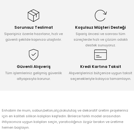
konularda yetersiz gördüğünüz noktaları öneri formunu kullanarak
tarafımıza iletebilirsiniz.
Görüş ve önerileriniz için teşekkür ederiz.
Sorunsuz Teslimat
Koşulsuz Müşteri Desteği
Ürün resmi kalitesiz, bozuk veya görüntülenemiyor.
Siparişiniz özenle hazırlanır, hızlı ve
Sipariş öncesi ve sonrası tüm
Ürün açıklamasında eksik bilgiler bulunuyor.
güvenli şekilde kapınıza ulaştırılır.
süreçlerde hızlı ve çözüm odaklı
destek sunuyoruz.
Ürün bilgilerinde hatalar bulunuyor.
Ürün fiyatı diğer sitelerden daha pahalı.
Bu ürüne benzer farklı alternatifler olmalı.
Güvenli Alışveriş
Kredi Kartına Taksit
Tüm işlemleriniz gelişmiş güvenlik
Alışverişlerinizi bütçenize uygun taksit
altyapısıyla korunur.
seçenekleriyle kolayca tamamlayın.
Gönder
Enhobim ile mum, sabun,beton,alçı,kokulutaş ve dekoratif üretim projeleriniz
için en kaliteli silikon kalıpları keşfedin. Binlerce farklı model arasından
ihtiyacınıza uygun kalıpları seçin, yaratıcılığınızı özgür bırakın ve üretime
hemen başlayın.