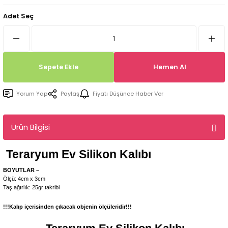
Tepsi / Tabak / Peçetelik Kalıpları
Balon Kalıpları
Adet Seç
Dekorasyon Aplik Kalıpları
Tütsülük Silikonkalıpları
Sepete Ekle
Hemen Al
Mum Kabı & Mumluk Silikon Kalıpları
Yorum Yap
Paylaş
Fiyatı Düşünce Haber Ver
Pano, Tabanlık Silikon Kalıpları
Ürün Bilgisi
Teraryum Ev
Silikon Kalıbı
BOYUTLAR –
Ölçü: 4cm x 3cm
Taş ağırlık: 25gr takribi
!!!Kalıp içerisinden çıkacak objenin ölçüleridir!!!