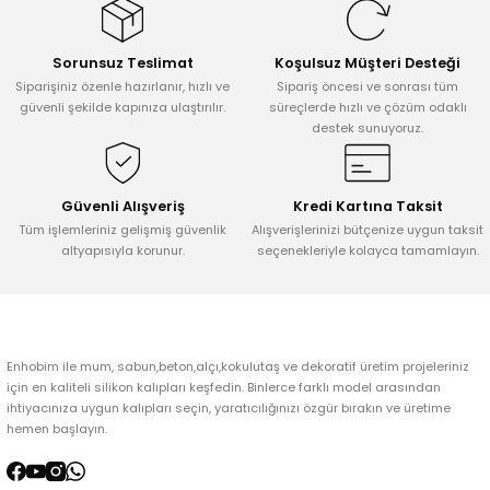
Görüş ve önerileriniz için teşekkür ederiz.
Sorunsuz Teslimat
Koşulsuz Müşteri Desteği
Ürün resmi kalitesiz, bozuk veya görüntülenemiyor.
Siparişiniz özenle hazırlanır, hızlı ve
Sipariş öncesi ve sonrası tüm
Ürün açıklamasında eksik bilgiler bulunuyor.
güvenli şekilde kapınıza ulaştırılır.
süreçlerde hızlı ve çözüm odaklı
destek sunuyoruz.
Ürün bilgilerinde hatalar bulunuyor.
Ürün fiyatı diğer sitelerden daha pahalı.
Bu ürüne benzer farklı alternatifler olmalı.
Güvenli Alışveriş
Kredi Kartına Taksit
Tüm işlemleriniz gelişmiş güvenlik
Alışverişlerinizi bütçenize uygun taksit
altyapısıyla korunur.
seçenekleriyle kolayca tamamlayın.
Gönder
Enhobim ile mum, sabun,beton,alçı,kokulutaş ve dekoratif üretim projeleriniz
için en kaliteli silikon kalıpları keşfedin. Binlerce farklı model arasından
ihtiyacınıza uygun kalıpları seçin, yaratıcılığınızı özgür bırakın ve üretime
hemen başlayın.