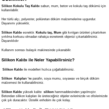
Silikon Kokulu Taş Kalıbı
sabun, mum, beton ve kokulu taş dökümü için
kullanılabilir.
Her türlü alçı, polyester, poliüretan döküm malzemelerine uygundur.
Dayanımı yüksektir,
Silikon Kalıbı
esnektir.
Kokulu taş, Mum
gibi kırılgan ürünleri çıkartırken
yırtılma korkusu olmadan rahatça esneterek objenizi çıkartabilirsiniz.
Dayanıklıdır
Kullanım sonrası bulaşık makinesinde yıkanabilir.
Silikon Kalıbı ile Neler Yapabilirsiniz?
Silikon Kalıbı
ile modelleri hızlıca çoğaltabilirsiniz.
Silikon
Kalıpları ‘nı
parafin, soya mumu, soyawax ve birçok döküm
malzemesi ile kullanabilirsiniz.
Silikon Kalıbı
yüksek kalite
silikon
hammaddesinden yapılmıştır.
Betondan silikon kalıpları ile üreteceğiniz objeler evlerinizde ve ofislerinizde
çok şık duracaktır. Üstelik enhobim ile çok kolay.