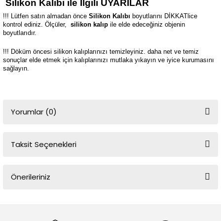
Silikon Kalıbı ile İlgili UYARILAR
!!! Lütfen satın almadan önce
Silikon Kalıbı
boyutlarını DİKKATlice
kontrol ediniz. Ölçüler,
silikon kalıp
ile elde edeceğiniz objenin
boyutlarıdır.
!!! Döküm öncesi silikon kalıplarınızı temizleyiniz. daha net ve temiz
sonuçlar elde etmek için kalıplarınızı mutlaka yıkayın ve iyice kurumasını
sağlayın.
Yorumlar (0)
Taksit Seçenekleri
Bu ürüne ilk yorumu siz yapın!
Önerileriniz
Yorum Yaz
Bu ürünün fiyat bilgisi, resim, ürün açıklamalarında ve diğer
konularda yetersiz gördüğünüz noktaları öneri formunu kullanarak
tarafımıza iletebilirsiniz.