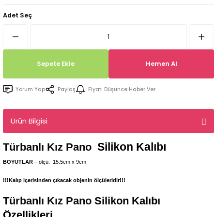
Tepsi / Tabak / Peçetelik Kalıpları
Balon Kalıpları
Adet Seç
Dekorasyon Aplik Kalıpları
Tütsülük Silikonkalıpları
Sepete Ekle
Hemen Al
Mum Kabı & Mumluk Silikon Kalıpları
Yorum Yap
Paylaş
Fiyatı Düşünce Haber Ver
Pano, Tabanlık Silikon Kalıpları
Ürün Bilgisi
Silikon Kalıbı
Türbanlı Kız Pano
BOYUTLAR –
ölçü: 15.5cm x 9cm
!!!Kalıp içerisinden çıkacak objenin ölçüleridir!!!
Türbanlı Kız Pano
Silikon Kalıbı
Özellikleri