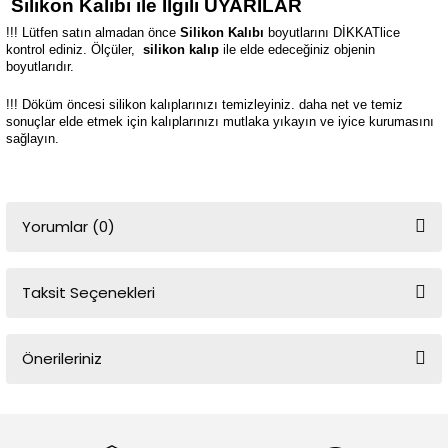
Silikon Kalıbı ile İlgili UYARILAR
!!! Lütfen satın almadan önce
Silikon Kalıbı
boyutlarını DİKKATlice
kontrol ediniz. Ölçüler,
silikon kalıp
ile elde edeceğiniz objenin
boyutlarıdır.
!!! Döküm öncesi silikon kalıplarınızı temizleyiniz. daha net ve temiz
sonuçlar elde etmek için kalıplarınızı mutlaka yıkayın ve iyice kurumasını
sağlayın.
Yorumlar (0)
Taksit Seçenekleri
Bu ürüne ilk yorumu siz yapın!
Önerileriniz
Yorum Yaz
Bu ürünün fiyat bilgisi, resim, ürün açıklamalarında ve diğer
konularda yetersiz gördüğünüz noktaları öneri formunu kullanarak
tarafımıza iletebilirsiniz.