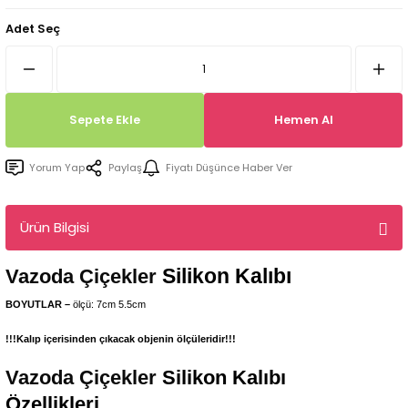
Tepsi / Tabak / Peçetelik Kalıpları
Balon Kalıpları
Adet Seç
Dekorasyon Aplik Kalıpları
Tütsülük Silikonkalıpları
Sepete Ekle
Hemen Al
Mum Kabı & Mumluk Silikon Kalıpları
Yorum Yap
Paylaş
Fiyatı Düşünce Haber Ver
Pano, Tabanlık Silikon Kalıpları
Ürün Bilgisi
Silikon Kalıbı
Vazoda Çiçekler
BOYUTLAR –
ölçü: 7cm 5.5cm
!!!Kalıp içerisinden çıkacak objenin ölçüleridir!!!
Vazoda Çiçekler
Silikon Kalıbı
Özellikleri