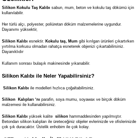
Silikon Kokulu Taş Kalıbı
sabun, mum, beton ve kokulu taş dökümü için
kullanılabilir.
Her türlü alçı, polyester, poliüretan döküm malzemelerine uygundur.
Dayanımı yüksektir,
Silikon Kalıbı
esnektir.
Kokulu taş, Mum
gibi kırılgan ürünleri çıkartırken
yırtılma korkusu olmadan rahatça esneterek objenizi çıkartabilirsiniz.
Dayanıklıdır
Kullanım sonrası bulaşık makinesinde yıkanabilir.
Silikon Kalıbı ile Neler Yapabilirsiniz?
Silikon Kalıbı
ile modelleri hızlıca çoğaltabilirsiniz.
Silikon
Kalıpları ‘nı
parafin, soya mumu, soyawax ve birçok döküm
malzemesi ile kullanabilirsiniz.
Silikon Kalıbı
yüksek kalite
silikon
hammaddesinden yapılmıştır.
Betondan silikon kalıpları ile üreteceğiniz objeler evlerinizde ve ofislerinizde
çok şık duracaktır. Üstelik enhobim ile çok kolay.