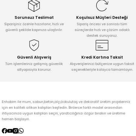
Görüş ve önerileriniz için teşekkür ederiz.
Sorunsuz Teslimat
Koşulsuz Müşteri Desteği
Ürün resmi kalitesiz, bozuk veya görüntülenemiyor.
Siparişiniz özenle hazırlanır, hızlı ve
Sipariş öncesi ve sonrası tüm
Ürün açıklamasında eksik bilgiler bulunuyor.
güvenli şekilde kapınıza ulaştırılır.
süreçlerde hızlı ve çözüm odaklı
destek sunuyoruz.
Ürün bilgilerinde hatalar bulunuyor.
Ürün fiyatı diğer sitelerden daha pahalı.
Bu ürüne benzer farklı alternatifler olmalı.
Güvenli Alışveriş
Kredi Kartına Taksit
Tüm işlemleriniz gelişmiş güvenlik
Alışverişlerinizi bütçenize uygun taksit
altyapısıyla korunur.
seçenekleriyle kolayca tamamlayın.
Gönder
Enhobim ile mum, sabun,beton,alçı,kokulutaş ve dekoratif üretim projeleriniz
için en kaliteli silikon kalıpları keşfedin. Binlerce farklı model arasından
ihtiyacınıza uygun kalıpları seçin, yaratıcılığınızı özgür bırakın ve üretime
hemen başlayın.