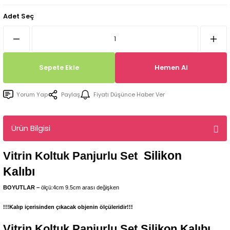
Tepsi / Tabak / Peçetelik Kalıpları
Balon Kalıpları
Adet Seç
Dekorasyon Aplik Kalıpları
Tütsülük Silikonkalıpları
Sepete Ekle
Hemen Al
Mum Kabı & Mumluk Silikon Kalıpları
Yorum Yap
Paylaş
Fiyatı Düşünce Haber Ver
Pano, Tabanlık Silikon Kalıpları
Ürün Bilgisi
Silikon
Vitrin Koltuk Panjurlu Set
Kalıbı
BOYUTLAR –
ölçü:4cm 9.5cm arası değişken
!!!Kalıp içerisinden çıkacak objenin ölçüleridir!!!
Vitrin Koltuk Panjurlu Set
Silikon Kalıbı