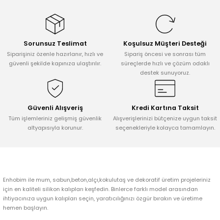
konularda yetersiz gördüğünüz noktaları öneri formunu kullanarak
tarafımıza iletebilirsiniz.
Görüş ve önerileriniz için teşekkür ederiz.
Sorunsuz Teslimat
Koşulsuz Müşteri Desteği
Ürün resmi kalitesiz, bozuk veya görüntülenemiyor.
Siparişiniz özenle hazırlanır, hızlı ve
Sipariş öncesi ve sonrası tüm
Ürün açıklamasında eksik bilgiler bulunuyor.
güvenli şekilde kapınıza ulaştırılır.
süreçlerde hızlı ve çözüm odaklı
destek sunuyoruz.
Ürün bilgilerinde hatalar bulunuyor.
Ürün fiyatı diğer sitelerden daha pahalı.
Bu ürüne benzer farklı alternatifler olmalı.
Güvenli Alışveriş
Kredi Kartına Taksit
Tüm işlemleriniz gelişmiş güvenlik
Alışverişlerinizi bütçenize uygun taksit
altyapısıyla korunur.
seçenekleriyle kolayca tamamlayın.
Gönder
Enhobim ile mum, sabun,beton,alçı,kokulutaş ve dekoratif üretim projeleriniz
için en kaliteli silikon kalıpları keşfedin. Binlerce farklı model arasından
ihtiyacınıza uygun kalıpları seçin, yaratıcılığınızı özgür bırakın ve üretime
hemen başlayın.