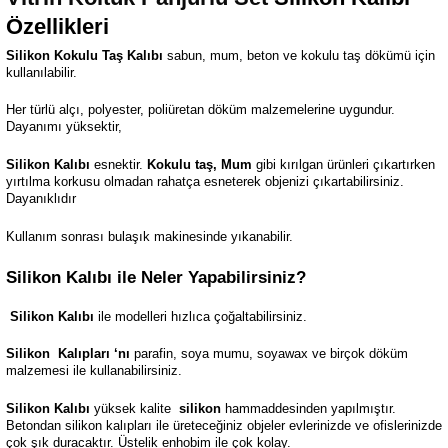
Özellikleri
Silikon Kokulu Taş Kalıbı
sabun, mum, beton ve kokulu taş dökümü için
kullanılabilir.
Her türlü alçı, polyester, poliüretan döküm malzemelerine uygundur.
Dayanımı yüksektir,
Silikon Kalıbı
esnektir.
Kokulu taş, Mum
gibi kırılgan ürünleri çıkartırken
yırtılma korkusu olmadan rahatça esneterek objenizi çıkartabilirsiniz.
Dayanıklıdır
Kullanım sonrası bulaşık makinesinde yıkanabilir.
Silikon Kalıbı ile Neler Yapabilirsiniz?
Silikon Kalıbı
ile modelleri hızlıca çoğaltabilirsiniz.
Silikon
Kalıpları ‘nı
parafin, soya mumu, soyawax ve birçok döküm
malzemesi ile kullanabilirsiniz.
Silikon Kalıbı
yüksek kalite
silikon
hammaddesinden yapılmıştır.
Betondan silikon kalıpları ile üreteceğiniz objeler evlerinizde ve ofislerinizde
çok şık duracaktır. Üstelik enhobim ile çok kolay.