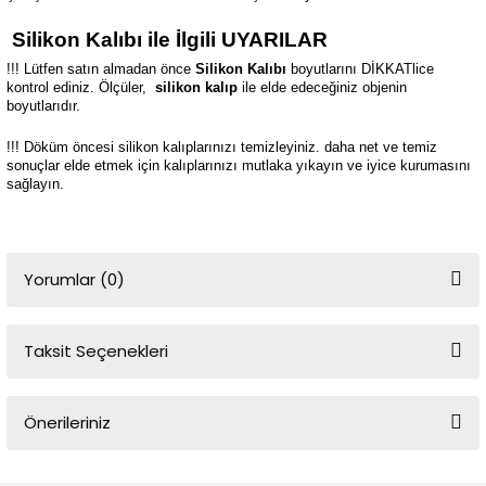
Silikon Kalıbı ile İlgili UYARILAR
!!! Lütfen satın almadan önce
Silikon Kalıbı
boyutlarını DİKKATlice
kontrol ediniz. Ölçüler,
silikon kalıp
ile elde edeceğiniz objenin
boyutlarıdır.
!!! Döküm öncesi silikon kalıplarınızı temizleyiniz. daha net ve temiz
sonuçlar elde etmek için kalıplarınızı mutlaka yıkayın ve iyice kurumasını
sağlayın.
Yorumlar (0)
Taksit Seçenekleri
Bu ürüne ilk yorumu siz yapın!
Önerileriniz
Yorum Yaz
Bu ürünün fiyat bilgisi, resim, ürün açıklamalarında ve diğer