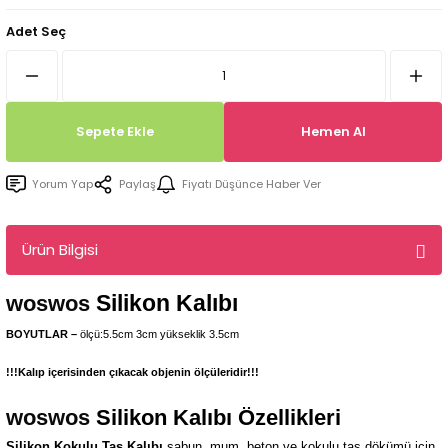
Tepsi / Tabak / Peçetelik Kalıpları
Balon Kalıpları
Adet Seç
Dekorasyon Aplik Kalıpları
Tütsülük Silikonkalıpları
Sepete Ekle
Hemen Al
Mum Kabı & Mumluk Silikon Kalıpları
Yorum Yap
Paylaş
Fiyatı Düşünce Haber Ver
Pano, Tabanlık Silikon Kalıpları
Ürün Bilgisi
Silikon Kalıbı
woswos
BOYUTLAR –
ölçü:5.5cm 3cm yükseklik 3.5cm
!!!Kalıp içerisinden çıkacak objenin ölçüleridir!!!
woswos
Silikon Kalıbı Özellikleri
Silikon Kokulu Taş Kalıbı
sabun, mum, beton ve kokulu taş dökümü için