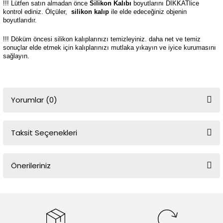
!!! Lütfen satın almadan önce
Silikon Kalıbı
boyutlarını DİKKATlice
kontrol ediniz. Ölçüler,
silikon kalıp
ile elde edeceğiniz objenin
boyutlarıdır.
!!! Döküm öncesi silikon kalıplarınızı temizleyiniz. daha net ve temiz
sonuçlar elde etmek için kalıplarınızı mutlaka yıkayın ve iyice kurumasını
sağlayın.
Yorumlar (0)
Taksit Seçenekleri
Bu ürüne ilk yorumu siz yapın!
Önerileriniz
Yorum Yaz
Bu ürünün fiyat bilgisi, resim, ürün açıklamalarında ve diğer
konularda yetersiz gördüğünüz noktaları öneri formunu kullanarak
tarafımıza iletebilirsiniz.
Görüş ve önerileriniz için teşekkür ederiz.