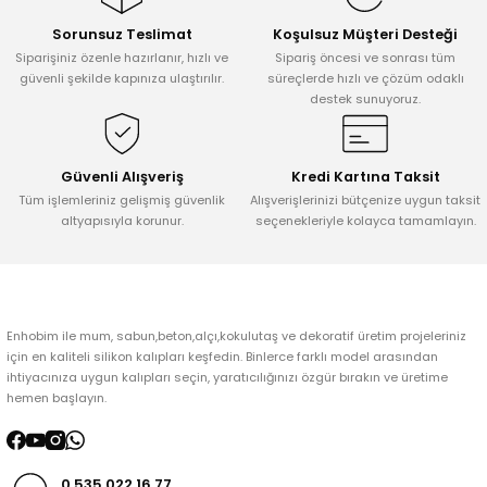
Sorunsuz Teslimat
Koşulsuz Müşteri Desteği
Ürün resmi kalitesiz, bozuk veya görüntülenemiyor.
Siparişiniz özenle hazırlanır, hızlı ve
Sipariş öncesi ve sonrası tüm
Ürün açıklamasında eksik bilgiler bulunuyor.
güvenli şekilde kapınıza ulaştırılır.
süreçlerde hızlı ve çözüm odaklı
destek sunuyoruz.
Ürün bilgilerinde hatalar bulunuyor.
Ürün fiyatı diğer sitelerden daha pahalı.
Bu ürüne benzer farklı alternatifler olmalı.
Güvenli Alışveriş
Kredi Kartına Taksit
Tüm işlemleriniz gelişmiş güvenlik
Alışverişlerinizi bütçenize uygun taksit
altyapısıyla korunur.
seçenekleriyle kolayca tamamlayın.
Gönder
Enhobim ile mum, sabun,beton,alçı,kokulutaş ve dekoratif üretim projeleriniz
için en kaliteli silikon kalıpları keşfedin. Binlerce farklı model arasından
ihtiyacınıza uygun kalıpları seçin, yaratıcılığınızı özgür bırakın ve üretime
hemen başlayın.
0 535 022 16 77