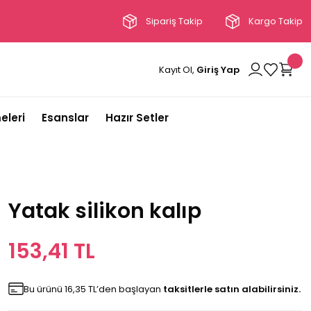
Sipariş Takip
Kargo Takip
Kayıt Ol,
Giriş Yap
eleri
Esanslar
Hazır Setler
Yatak silikon kalıp
153,41 TL
Bu ürünü 16,35 TL’den başlayan
taksitlerle satın alabilirsiniz.