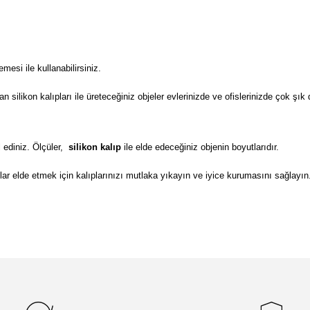
si ile kullanabilirsiniz.
ilikon kalıpları ile üreteceğiniz objeler evlerinizde ve ofislerinizde çok şık 
 ediniz. Ölçüler,
silikon kalıp
ile elde edeceğiniz objenin boyutlarıdır.
lar elde etmek için kalıplarınızı mutlaka yıkayın ve iyice kurumasını sağlayın
da yetersiz gördüğünüz noktaları öneri formunu kullanarak tarafımıza il
Bu ürüne ilk yorumu siz yapın!
Yorum Yaz