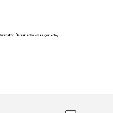
duracaktır. Üstelik enhobim ile çok kolay.
.
etebilirsiniz.