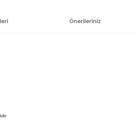
eri
Önerileriniz
ıdır