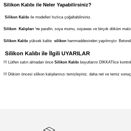
Silikon Kalıbı ile Neler Yapabilirsiniz?
Silikon Kalıbı
ile modelleri hızlıca çoğaltabilirsiniz.
Silikon
Kalıpları ‘nı
parafin, soya mumu, soyawax ve birçok döküm malzeme
Silikon Kalıbı
yüksek kalite
silikon
hammaddesinden yapılmıştır. Betondan s
Silikon Kalıbı ile İlgili UYARILAR
!!! Lütfen satın almadan önce
Silikon Kalıbı
boyutlarını DİKKATlice kontrol
!!! Döküm öncesi silikon kalıplarınızı temizleyiniz. daha net ve temiz sonuç
Bu ürünün fiyat bilgisi, resim, ürün açıklamalarında ve diğer konular
Görüş ve önerileriniz için teşekkür ederiz.
Ürün resmi kalitesiz, bozuk veya görüntülenemiyor.