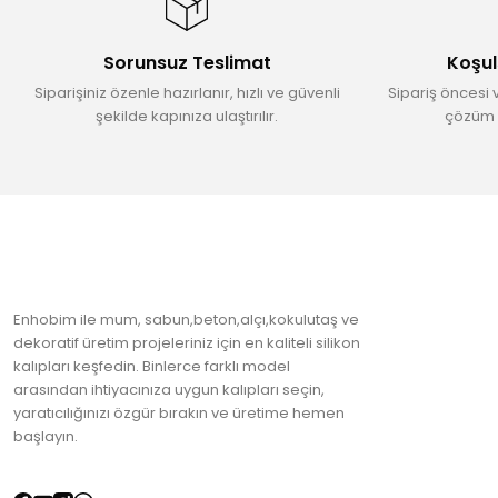
Ürün açıklamasında eksik bilgiler bulunuyor.
Ürün bilgilerinde hatalar bulunuyor.
Sorunsuz Teslimat
Koşul
Ürün fiyatı diğer sitelerden daha pahalı.
Siparişiniz özenle hazırlanır, hızlı ve güvenli
Sipariş öncesi 
Bu ürüne benzer farklı alternatifler olmalı.
şekilde kapınıza ulaştırılır.
çözüm 
Enhobim ile mum, sabun,beton,alçı,kokulutaş ve
dekoratif üretim projeleriniz için en kaliteli silikon
kalıpları keşfedin. Binlerce farklı model
arasından ihtiyacınıza uygun kalıpları seçin,
yaratıcılığınızı özgür bırakın ve üretime hemen
başlayın.