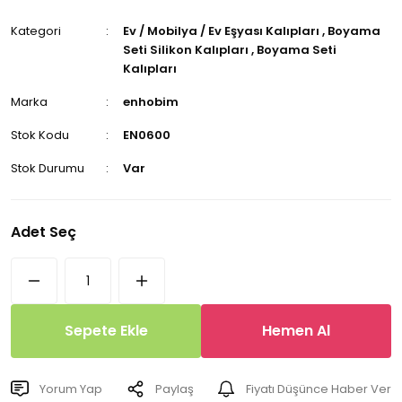
Kategori
Ev / Mobilya / Ev Eşyası Kalıpları
,
Boyama
Seti Silikon Kalıpları
,
Boyama Seti
Kalıpları
Marka
enhobim
Stok Kodu
EN0600
Stok Durumu
Var
Adet Seç
Sepete Ekle
Hemen Al
Yorum Yap
Paylaş
Fiyatı Düşünce Haber Ver