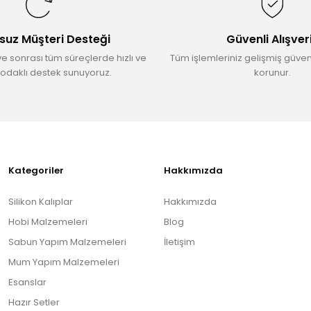
suz Müşteri Desteği
Güvenli Alışver
ve sonrası tüm süreçlerde hızlı ve
Tüm işlemleriniz gelişmiş güvenl
odaklı destek sunuyoruz.
korunur.
Gönder
Kategoriler
Hakkımızda
Silikon Kalıplar
Hakkımızda
Hobi Malzemeleri
Blog
Sabun Yapım Malzemeleri
İletişim
Mum Yapım Malzemeleri
Esanslar
Hazır Setler