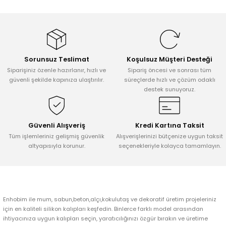
Bu ürünün fiyat bilgisi, resim, ürün açıklamalarında ve diğer
konularda yetersiz gördüğünüz noktaları öneri formunu kullanarak
tarafımıza iletebilirsiniz.
Görüş ve önerileriniz için teşekkür ederiz.
Sorunsuz Teslimat
Koşulsuz Müşteri Desteği
Ürün resmi kalitesiz, bozuk veya görüntülenemiyor.
Siparişiniz özenle hazırlanır, hızlı ve
Sipariş öncesi ve sonrası tüm
Ürün açıklamasında eksik bilgiler bulunuyor.
güvenli şekilde kapınıza ulaştırılır.
süreçlerde hızlı ve çözüm odaklı
destek sunuyoruz.
Ürün bilgilerinde hatalar bulunuyor.
Ürün fiyatı diğer sitelerden daha pahalı.
Bu ürüne benzer farklı alternatifler olmalı.
Güvenli Alışveriş
Kredi Kartına Taksit
Tüm işlemleriniz gelişmiş güvenlik
Alışverişlerinizi bütçenize uygun taksit
altyapısıyla korunur.
seçenekleriyle kolayca tamamlayın.
Gönder
Enhobim ile mum, sabun,beton,alçı,kokulutaş ve dekoratif üretim projeleriniz
için en kaliteli silikon kalıpları keşfedin. Binlerce farklı model arasından
ihtiyacınıza uygun kalıpları seçin, yaratıcılığınızı özgür bırakın ve üretime