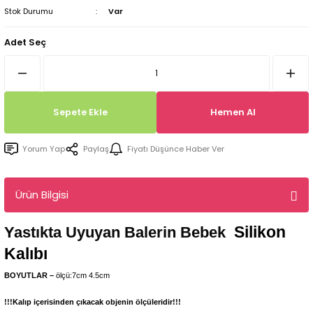
Stok Durumu
Var
Tepsi / Tabak / Peçetelik Kalıpları
Balon Kalıpları
Adet Seç
Dekorasyon Aplik Kalıpları
Tütsülük Silikonkalıpları
Sepete Ekle
Hemen Al
Mum Kabı & Mumluk Silikon Kalıpları
Yorum Yap
Paylaş
Fiyatı Düşünce Haber Ver
Pano, Tabanlık Silikon Kalıpları
Ürün Bilgisi
Silikon
Yastıkta Uyuyan Balerin Bebek
Kalıbı
BOYUTLAR –
ölçü:7cm 4.5cm
!!!Kalıp içerisinden çıkacak objenin ölçüleridir!!!