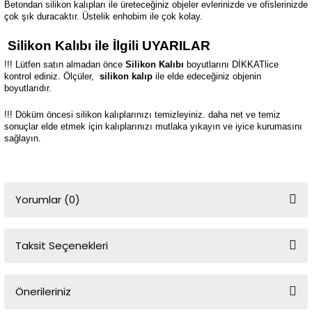
Betondan silikon kalıpları ile üreteceğiniz objeler evlerinizde ve ofislerinizde
çok şık duracaktır. Üstelik enhobim ile çok kolay.
Silikon Kalıbı ile İlgili UYARILAR
!!! Lütfen satın almadan önce
Silikon Kalıbı
boyutlarını DİKKATlice
kontrol ediniz. Ölçüler,
silikon kalıp
ile elde edeceğiniz objenin
boyutlarıdır.
!!! Döküm öncesi silikon kalıplarınızı temizleyiniz. daha net ve temiz
sonuçlar elde etmek için kalıplarınızı mutlaka yıkayın ve iyice kurumasını
sağlayın.
Yorumlar (0)
Taksit Seçenekleri
Bu ürüne ilk yorumu siz yapın!
Önerileriniz
Yorum Yaz