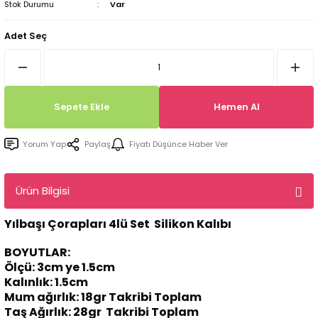
Stok Durumu
Var
Tepsi / Tabak / Peçetelik Kalıpları
Balon Kalıpları
Adet Seç
Dekorasyon Aplik Kalıpları
Tütsülük Silikonkalıpları
Sepete Ekle
Hemen Al
Mum Kabı & Mumluk Silikon Kalıpları
Yorum Yap
Paylaş
Fiyatı Düşünce Haber Ver
Pano, Tabanlık Silikon Kalıpları
Ürün Bilgisi
Yılbaşı Çorapları 4lü Set Silikon Kalıbı
BOYUTLAR:
Ölçü: 3cm ye 1.5cm
Kalınlık: 1.5cm
Mum ağırlık: 18gr Takribi Toplam
Taş Ağırlık: 28gr Takribi Toplam