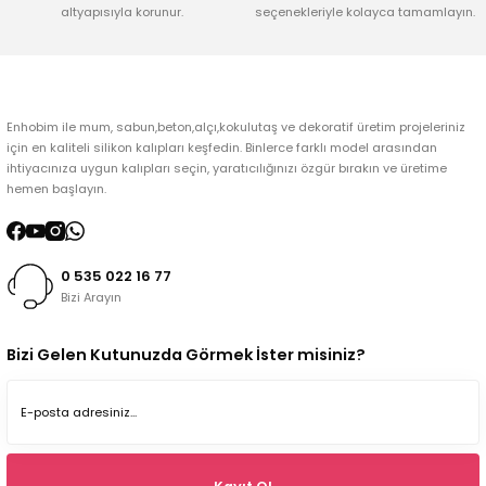
altyapısıyla korunur.
seçenekleriyle kolayca tamamlayın.
Gönder
Enhobim ile mum, sabun,beton,alçı,kokulutaş ve dekoratif üretim projeleriniz
için en kaliteli silikon kalıpları keşfedin. Binlerce farklı model arasından
ihtiyacınıza uygun kalıpları seçin, yaratıcılığınızı özgür bırakın ve üretime
hemen başlayın.
0 535 022 16 77
Bizi Arayın
Bizi Gelen Kutunuzda Görmek İster misiniz?