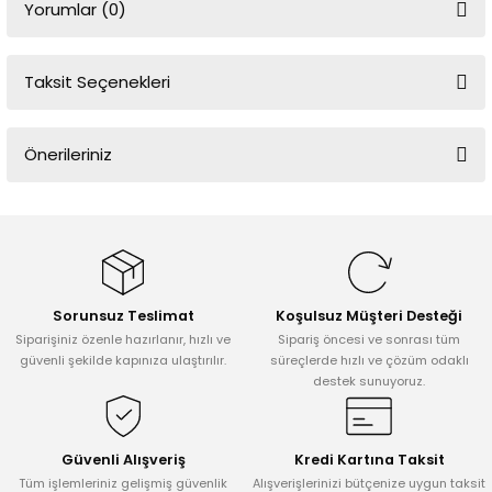
Yorumlar (0)
Taksit Seçenekleri
Bu ürüne ilk yorumu siz yapın!
Önerileriniz
Yorum Yaz
Bu ürünün fiyat bilgisi, resim, ürün açıklamalarında ve diğer
konularda yetersiz gördüğünüz noktaları öneri formunu kullanarak
tarafımıza iletebilirsiniz.
Görüş ve önerileriniz için teşekkür ederiz.
Sorunsuz Teslimat
Koşulsuz Müşteri Desteği
Ürün resmi kalitesiz, bozuk veya görüntülenemiyor.
Siparişiniz özenle hazırlanır, hızlı ve
Sipariş öncesi ve sonrası tüm
Ürün açıklamasında eksik bilgiler bulunuyor.
güvenli şekilde kapınıza ulaştırılır.
süreçlerde hızlı ve çözüm odaklı
destek sunuyoruz.
Ürün bilgilerinde hatalar bulunuyor.
Ürün fiyatı diğer sitelerden daha pahalı.
Bu ürüne benzer farklı alternatifler olmalı.
Güvenli Alışveriş
Kredi Kartına Taksit
Tüm işlemleriniz gelişmiş güvenlik
Alışverişlerinizi bütçenize uygun taksit