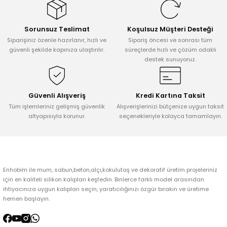
Görüş ve önerileriniz için teşekkür ederiz.
Sorunsuz Teslimat
Koşulsuz Müşteri Desteği
Ürün resmi kalitesiz, bozuk veya görüntülenemiyor.
Siparişiniz özenle hazırlanır, hızlı ve
Sipariş öncesi ve sonrası tüm
Ürün açıklamasında eksik bilgiler bulunuyor.
güvenli şekilde kapınıza ulaştırılır.
süreçlerde hızlı ve çözüm odaklı
destek sunuyoruz.
Ürün bilgilerinde hatalar bulunuyor.
Ürün fiyatı diğer sitelerden daha pahalı.
Bu ürüne benzer farklı alternatifler olmalı.
Güvenli Alışveriş
Kredi Kartına Taksit
Tüm işlemleriniz gelişmiş güvenlik
Alışverişlerinizi bütçenize uygun taksit
altyapısıyla korunur.
seçenekleriyle kolayca tamamlayın.
Gönder
Enhobim ile mum, sabun,beton,alçı,kokulutaş ve dekoratif üretim projeleriniz
için en kaliteli silikon kalıpları keşfedin. Binlerce farklı model arasından
ihtiyacınıza uygun kalıpları seçin, yaratıcılığınızı özgür bırakın ve üretime
hemen başlayın.