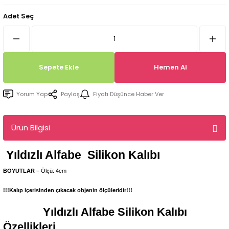
Tepsi / Tabak / Peçetelik Kalıpları
Balon Kalıpları
Adet Seç
Dekorasyon Aplik Kalıpları
Tütsülük Silikonkalıpları
Sepete Ekle
Hemen Al
Mum Kabı & Mumluk Silikon Kalıpları
Yorum Yap
Paylaş
Fiyatı Düşünce Haber Ver
Pano, Tabanlık Silikon Kalıpları
Ürün Bilgisi
Yıldızlı Alfabe
Silikon Kalıbı
BOYUTLAR –
Ölçü: 4cm
!!!Kalıp içerisinden çıkacak objenin ölçüleridir!!!
Yıldızlı Alfabe
Silikon Kalıbı
Özellikleri