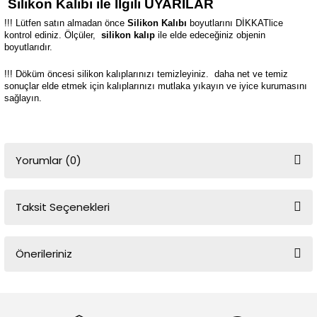
Silikon Kalıbı ile İlgili UYARILAR
!!! Lütfen satın almadan önce
Silikon Kalıbı
boyutlarını DİKKATlice
kontrol ediniz. Ölçüler,
silikon kalıp
ile elde edeceğiniz objenin
boyutlarıdır.
!!! Döküm öncesi silikon kalıplarınızı temizleyiniz.
daha net ve temiz
sonuçlar elde etmek için kalıplarınızı mutlaka yıkayın ve iyice kurumasını
sağlayın.
Yorumlar (0)
Taksit Seçenekleri
Bu ürüne ilk yorumu siz yapın!
Önerileriniz
Yorum Yaz
Bu ürünün fiyat bilgisi, resim, ürün açıklamalarında ve diğer
konularda yetersiz gördüğünüz noktaları öneri formunu kullanarak
tarafımıza iletebilirsiniz.