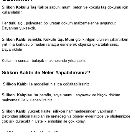
Silikon Kokulu Taş Kalıbı
sabun, mum, beton ve kokulu taş dökümü için
kullanılabilir.
Her türlü alçı, polyester, poliüretan döküm malzemelerine uygundur.
Dayanımı yüksektir,
Silikon Kalıbı
esnektir.
Kokulu taş, Mum
gibi kırılgan ürünleri çıkartırken
yırtılma korkusu olmadan rahatça esneterek objenizi çıkartabilirsiniz.
Dayanıklıdır
Kullanım sonrası bulaşık makinesinde yıkanabilir.
Silikon Kalıbı ile Neler Yapabilirsiniz?
Silikon Kalıbı
ile modelleri hızlıca çoğaltabilirsiniz.
Silikon
Kalıpları ‘nı
parafin, soya mumu, soyawax ve birçok döküm
malzemesi ile kullanabilirsiniz.
Silikon Kalıbı
yüksek kalite
silikon
hammaddesinden yapılmıştır.
Betondan silikon kalıpları ile üreteceğiniz objeler evlerinizde ve ofislerinizde
çok şık duracaktır. Üstelik enhobim ile çok kolay.