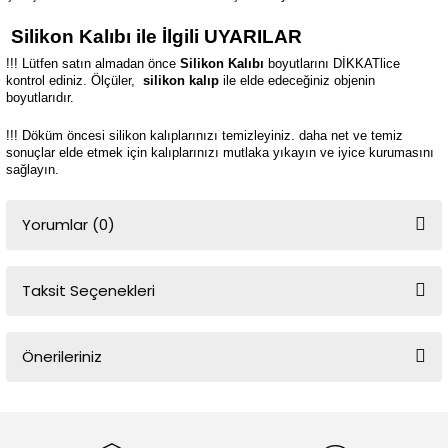
Silikon Kalıbı ile İlgili UYARILAR
!!! Lütfen satın almadan önce
Silikon Kalıbı
boyutlarını DİKKATlice
kontrol ediniz. Ölçüler,
silikon kalıp
ile elde edeceğiniz objenin
boyutlarıdır.
!!! Döküm öncesi silikon kalıplarınızı temizleyiniz. daha net ve temiz
sonuçlar elde etmek için kalıplarınızı mutlaka yıkayın ve iyice kurumasını
sağlayın.
Yorumlar (0)
Taksit Seçenekleri
Bu ürüne ilk yorumu siz yapın!
Önerileriniz
Yorum Yaz
Bu ürünün fiyat bilgisi, resim, ürün açıklamalarında ve diğer
konularda yetersiz gördüğünüz noktaları öneri formunu kullanarak
tarafımıza iletebilirsiniz.