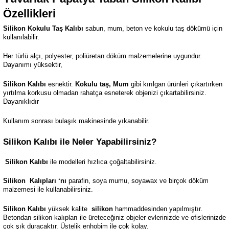
Özellikleri
Silikon Kokulu Taş Kalıbı
sabun, mum, beton ve kokulu taş dökümü için
kullanılabilir.
Her türlü alçı, polyester, poliüretan döküm malzemelerine uygundur.
Dayanımı yüksektir,
Silikon Kalıbı
esnektir.
Kokulu taş, Mum
gibi kırılgan ürünleri çıkartırken
yırtılma korkusu olmadan rahatça esneterek objenizi çıkartabilirsiniz.
Dayanıklıdır
Kullanım sonrası bulaşık makinesinde yıkanabilir.
Silikon Kalıbı ile Neler Yapabilirsiniz?
Silikon Kalıbı
ile modelleri hızlıca çoğaltabilirsiniz.
Silikon
Kalıpları ‘nı
parafin, soya mumu, soyawax ve birçok döküm
malzemesi ile kullanabilirsiniz.
Silikon Kalıbı
yüksek kalite
silikon
hammaddesinden yapılmıştır.
Betondan silikon kalıpları ile üreteceğiniz objeler evlerinizde ve ofislerinizde
çok şık duracaktır. Üstelik enhobim ile çok kolay.