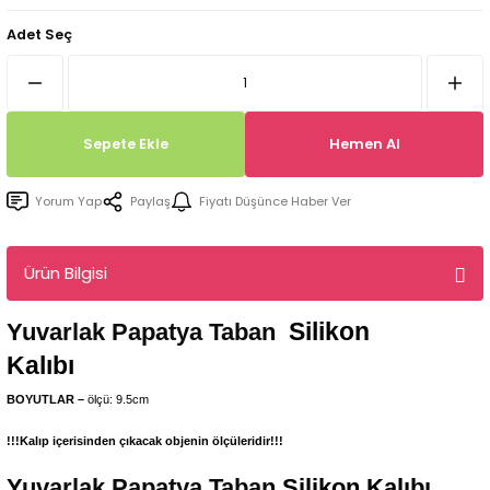
Tepsi / Tabak / Peçetelik Kalıpları
Balon Kalıpları
Adet Seç
Dekorasyon Aplik Kalıpları
Tütsülük Silikonkalıpları
Sepete Ekle
Hemen Al
Mum Kabı & Mumluk Silikon Kalıpları
Yorum Yap
Paylaş
Fiyatı Düşünce Haber Ver
Pano, Tabanlık Silikon Kalıpları
Ürün Bilgisi
Silikon
Yuvarlak Papatya Taban
Kalıbı
BOYUTLAR –
ölçü: 9.5cm
!!!Kalıp içerisinden çıkacak objenin ölçüleridir!!!
Yuvarlak Papatya Taban
Silikon Kalıbı