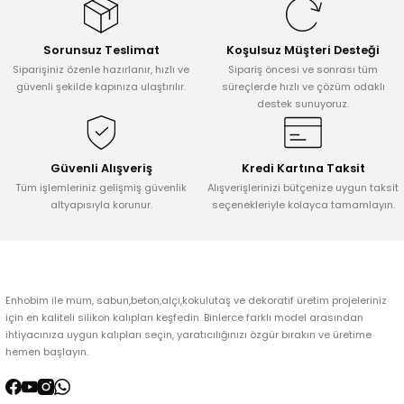
Görüş ve önerileriniz için teşekkür ederiz.
Sorunsuz Teslimat
Koşulsuz Müşteri Desteği
Ürün resmi kalitesiz, bozuk veya görüntülenemiyor.
Siparişiniz özenle hazırlanır, hızlı ve
Sipariş öncesi ve sonrası tüm
Ürün açıklamasında eksik bilgiler bulunuyor.
güvenli şekilde kapınıza ulaştırılır.
süreçlerde hızlı ve çözüm odaklı
destek sunuyoruz.
Ürün bilgilerinde hatalar bulunuyor.
Ürün fiyatı diğer sitelerden daha pahalı.
Bu ürüne benzer farklı alternatifler olmalı.
Güvenli Alışveriş
Kredi Kartına Taksit
Tüm işlemleriniz gelişmiş güvenlik
Alışverişlerinizi bütçenize uygun taksit
altyapısıyla korunur.
seçenekleriyle kolayca tamamlayın.
Gönder
Enhobim ile mum, sabun,beton,alçı,kokulutaş ve dekoratif üretim projeleriniz
için en kaliteli silikon kalıpları keşfedin. Binlerce farklı model arasından
ihtiyacınıza uygun kalıpları seçin, yaratıcılığınızı özgür bırakın ve üretime
hemen başlayın.